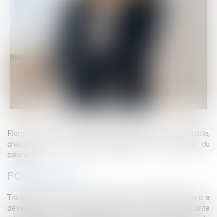
Flore Leclerc est secrétaire administrative et comptable,
chargée de la gestion administrative et financière du
cabinet.
FORMATION
Titulaire d’un BTS Assistant de gestion PME‑PMI, Flore a
développé une solide expérience en tant qu’assistante