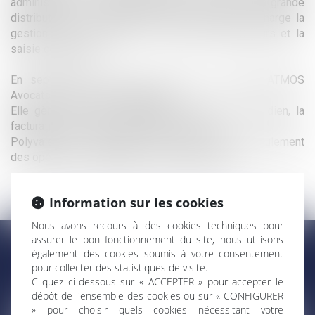
administrative et comptable au sein de PME, de la grande
distribution et du secteur industriel, prenant en charge la
gestion des commandes, le suivi des fournisseurs et la
saisie comptable.
En septembre 2025, elle a rejoint le cabinet ATMOS
Avocats, au service comptabilité
Elle gère la relation clients/fournisseurs au quotidien, la
facturation et le suivi administratif et social.
Polyvalente et organisée, elle veille au bon déroulement
des opérations comptables et administratives.
Information sur les cookies
Nous avons recours à des cookies techniques pour
assurer le bon fonctionnement du site, nous utilisons
également des cookies soumis à votre consentement
CONTACTER FLORE LECLERC
pour collecter des statistiques de visite.
Cliquez ci-dessous sur « ACCEPTER » pour accepter le
dépôt de l'ensemble des cookies ou sur « CONFIGURER
» pour choisir quels cookies nécessitant votre