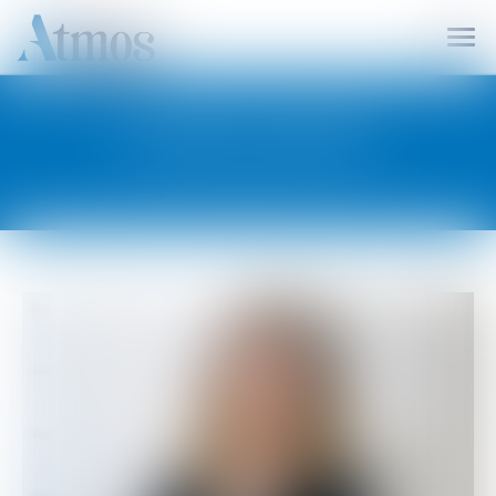
Ouvr
le
men
FLORE LECLERC