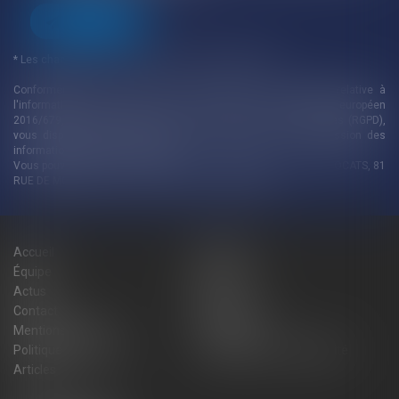
ENVOYER
* Les champs suivis d'un astérisque sont obligatoires.
Conformément à la loi n°78-17 du 6 janvier 1978 modifiée relative à
l'informatique, aux fichiers et aux libertés, et au règlement européen
2016/679, dit Règlement Général sur la Protection des Données (RGPD),
vous disposez d'un droit d'accès, de rectification, de suppression des
informations qui vous concernent.
Vous pouvez exercer vos droits en vous adressant à : ATMOS AVOCATS, 81
RUE DE MONCEAU, 43 avenue marceau, 75008 PARIS
Accueil
Cabinet
Équipe
Expertises
Actus
Blog
Contact
Plan du site
Mentions légales
Honoraires
Politique de cookies
Politique de confidentialité
Articles