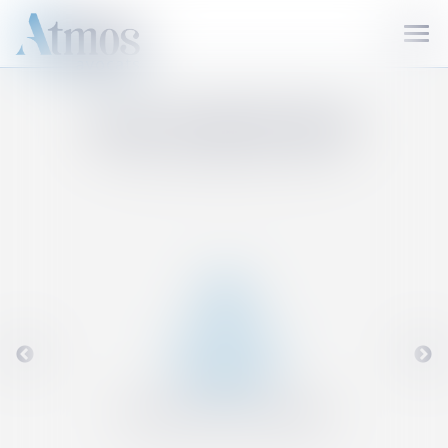
Ouvr
le
men
NOS EXPERTISES
PROTECTION DE LA NATURE