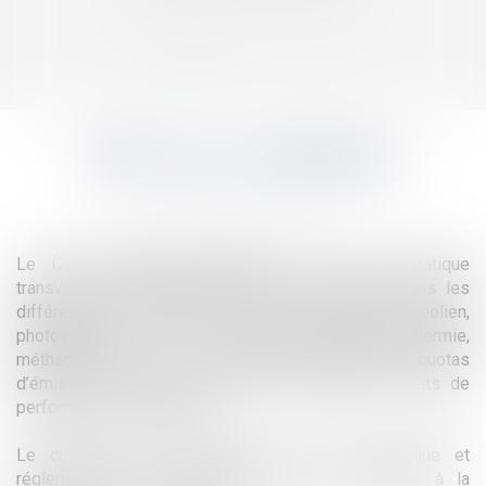
DROIT DE L’ÉNERGIE
Le Cabinet
Atmos Avocats
dispose d’une pratique
transversale et intégrée du droit de l’énergie, dans les
différents secteurs des énergies renouvelables (éolien,
photovoltaïque, biomasse, hydroélectricité, géothermie,
méthanisation) et de l’efficacité énergétique (quotas
d’émission, certificats d’économie d’énergie, contrats de
performance énergétique).
Le cabinet assure également une veille juridique et
réglementaire en matière d’énergie et contribue à la