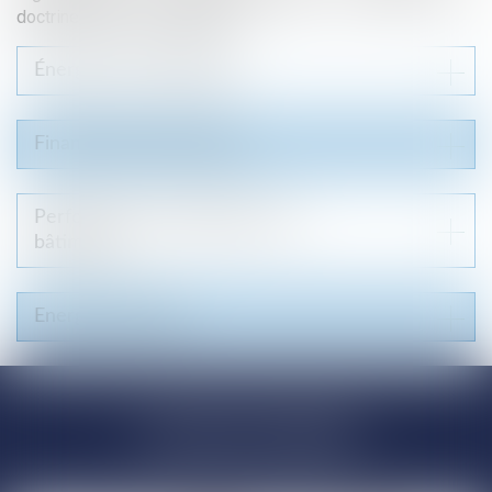
doctrine en droit de l’énergie.
Énergies renouvelables
Financement de projets
Performance énergétique des
bâtiments
Energie nucléaire
L'ÉQUIPE DÉDIÉE