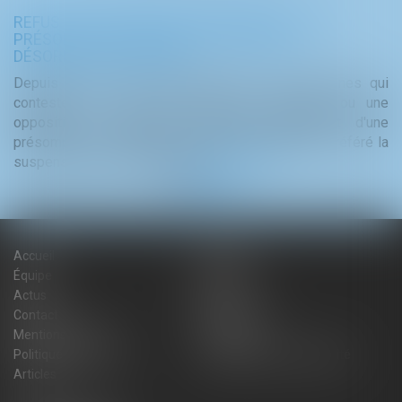
PROTECTION DES SOLS ET DES SOUS-SOLS :
QUELQUES NOUVEAUTÉS À CONNAÎTRE
Afin de développer la géothermie, le Gouvernement a
 qui
apporté des simplifications procédurales pour favoriser les
 une
nouvelles installations. Pour ce faire, certaines installations
'une
de géothermie sortent du régime des mines ...
Lire la suite
é la
Accueil
Cabinet
Équipe
Expertises
Actus
Blog
Contact
Plan du site
Mentions légales
Honoraires
Politique de cookies
Politique de confidentialité
Articles