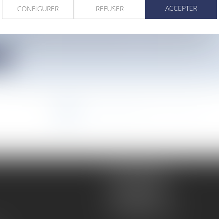
LECTRIQUES : ACCÉLÉRER LE PROCESSUS D'OCTR
ACCEPTER
CONFIGURER
REFUSER
vironnement
 adoptée jeudi permettra d'accélérer l'octroi de permis pour le...
te
<<
<
1
2
3
4
5
6
7
...
>
>>
Atmos Avocats
81 rue de Monceau
75008 PARIS
Tél :
01 56 59 29 59