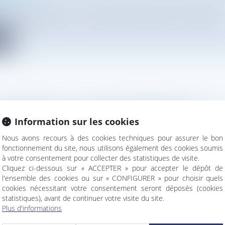
vironnement
opper la géothermie, le Gouvernement a apporté des simplificatio
te
TÉ PUBLIQUE : LE JUGE JUDICIAIRE DOIT SAISIR L
RATIF AVANT DE DÉCLINER SA COMPÉTENCE
Information sur les cookies
Nous avons recours à des cookies techniques pour assurer le bon
ssation rappelle les conséquences procédurales d'une contestati
fonctionnement du site, nous utilisons également des cookies soumis
à votre consentement pour collecter des statistiques de visite.
te
Cliquez ci-dessous sur « ACCEPTER » pour accepter le dépôt de
l'ensemble des cookies ou sur « CONFIGURER » pour choisir quels
cookies nécessitant votre consentement seront déposés (cookies
statistiques), avant de continuer votre visite du site.
Plus d'informations