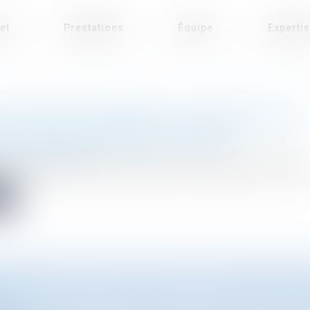
et
Prestations
Équipe
Experti
AUTORISATION D'URBANISME : UNE PRÉSOMPTION
E S'APPLIQUE DÉSORMAIS EN RÉFÉRÉ
Droit de l'urbanisme
 du 26 novembre 2025, les personnes qui contestent un refus de p
te
ON DES SOLS ET DES SOUS-SOLS : QUELQUES NOU
RE