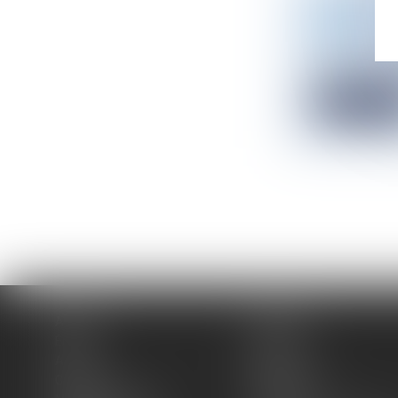
RÉSEAUX É
PERMIS
Droit de l'en
La proposition
Lire la sui
Accueil
Cabinet
Équipe
Expertises
Actus
Blog
Contact
Plan du site