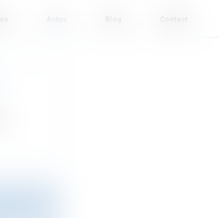
ses
Actus
Blog
Contact
...
VEAUTÉS À