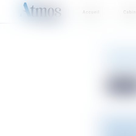
Accueil
Cabin
REFUS D'
D'URGENC
Droit public
/
Depuis la loi
Lire la sui
PROTECTI
CONNAÎT