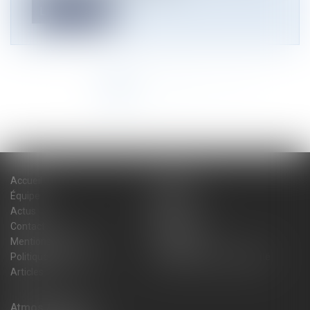
Lire la suite
<<
<
1
2
3
4
5
>
>>
Accueil
Cabinet
Équipe
Expertises
Actus
Blog
Contact
Plan du site
Mentions légales
Honoraires
Politique de cookies
Politique de confidentialité
Articles
Atmos Avocats