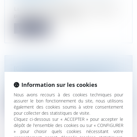
Droit public
La Cour de cassation rappelle les conséquences
procédurales d'une contestatio...
Lire la suite
[CLASSEMENT BEST LAWYERS 2027]
Droit public
Atmos Avocats figure à nouveau dans ce
Information sur les cookies
classement de référence. Nous somme...
Nous avons recours à des cookies techniques pour
assurer le bon fonctionnement du site, nous utilisons
Lire la suite
également des cookies soumis à votre consentement
pour collecter des statistiques de visite.
Cliquez ci-dessous sur « ACCEPTER » pour accepter le
dépôt de l'ensemble des cookies ou sur « CONFIGURER
» pour choisir quels cookies nécessitant votre