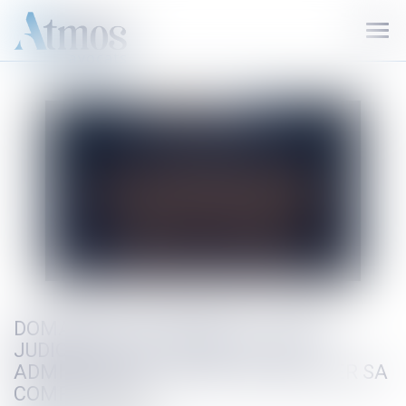
Ouvr
le
men
DOMANIALITÉ PUBLIQUE : LE JUGE
JUDICIAIRE DOIT SAISIR LE JUGE
ADMINISTRATIF AVANT DE DÉCLINER SA
COMPÉTENCE