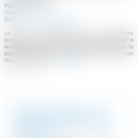
Publié le :
29/07/2026
Droit public
Source :
www.lemag-juridique.com
La Cour de cassation rappelle les conséquences
procédurales d'une contestation sérieuse portant sur la
domanialité publique d'un bien. Lorsque la compétence du
juge judiciaire dépend de la qualification domaniale du bien
litigieux, il ne peut se ...
Lire la suite
DOMANIALITÉ PUBLIQUE : LE JUGE
JUDICIAIRE DOIT SAISIR LE JUGE
ADMINISTRATIF AVANT DE DÉCLINER
SA COMPÉTENCE