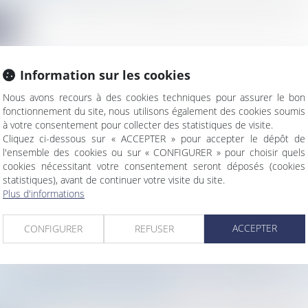
xploitant une installation de méthanisation a déposé des boues d
te
Information sur les cookies
Nous avons recours à des cookies techniques pour assurer le bon
fonctionnement du site, nous utilisons également des cookies soumis
 DES MEILLEURS CABINETS D'AVOCATS DU POINT
à votre consentement pour collecter des statistiques de visite.
Cliquez ci-dessous sur « ACCEPTER » pour accepter le dépôt de
année consécutive, Atmos Avocats confirme sa position de leade
l'ensemble des cookies ou sur « CONFIGURER » pour choisir quels
cookies nécessitant votre consentement seront déposés (cookies
statistiques), avant de continuer votre visite du site.
te
Plus d'informations
ACCEPTER
CONFIGURER
REFUSER
ENT ] ATMOS AVOCATS DANS LE CLASSEMENT C
LEURS CABINETS D'AVOCATS
vironnement