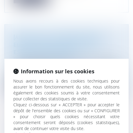
[ARTICLE] LA LOI DDADUE SONNE-T-
ELLE LA FIN DE LA "DÉROGATION
ESPÈCES PROTÉGÉES"...
Droit public
/
Droit de l'urbanisme
La loi DDADUE sonne-t-elle la fin de la "dérogation
Information sur les cookies
espèces protégées" au pro...
Nous avons recours à des cookies techniques pour
Lire la suite
assurer le bon fonctionnement du site, nous utilisons
également des cookies soumis à votre consentement
pour collecter des statistiques de visite.
Cliquez ci-dessous sur « ACCEPTER » pour accepter le
dépôt de l'ensemble des cookies ou sur « CONFIGURER
» pour choisir quels cookies nécessitant votre
consentement seront déposés (cookies statistiques),
[CLASSEMENT] NOMINATION D'ATMOS
avant de continuer votre visite du site.
AVOCATS DANS LE CLASSEMENT BEST