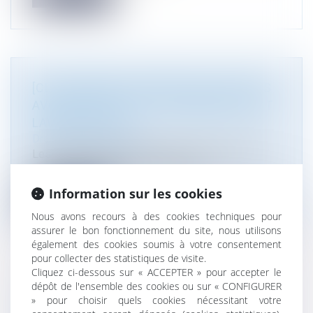
[CLASSEMENT] NOMINATION D'ATMOS
AVOCATS DANS LE CLASSEMENT BEST
LAWYERS 2026
Droit de l'environnement
Les équipes d'Atmos Avocats sont de nouveau
reconnues dans le classement Best...
Information sur les cookies
Lire la suite
Nous avons recours à des cookies techniques pour
assurer le bon fonctionnement du site, nous utilisons
également des cookies soumis à votre consentement
pour collecter des statistiques de visite.
Cliquez ci-dessous sur « ACCEPTER » pour accepter le
dépôt de l'ensemble des cookies ou sur « CONFIGURER
SEULS LES AGENTS AUTORISÉS PAR LE
» pour choisir quels cookies nécessitant votre
JLD SONT HABILITÉS À PÉNÉTRER