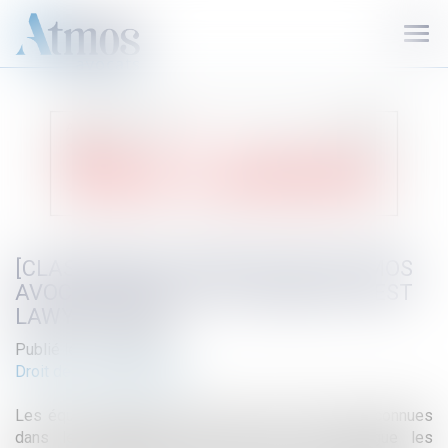
Ouvr
le
men
[CLASSEMENT] NOMINATION D'ATMOS
AVOCATS DANS LE CLASSEMENT BEST
LAWYERS 2026
Publié le :
12/06/2025
Droit de l'environnement
Les équipes d'Atmos Avocats sont de nouveau reconnues
dans le classement Best Lawyers qui distingue les