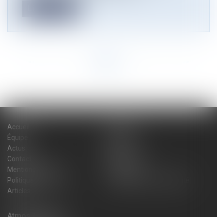
Lire la suite
<<
<
1
2
3
4
5
6
7
...
>
>>
Accueil
Cabinet
Équipe
Expertises
Actus
Blog
Contact
Plan du site
Mentions légales
Honoraires
Politique de cookies
Politique de confidentialité
Articles
Atmos Avocats