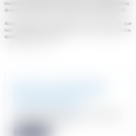
meilleurs cabinets d'avocats, dans 3 domaines d'expertise :
droit de l'environnement, droit public et droit administratif.
Nous remercions nos collaborateurs, nos clients ainsi que
nos confrères pour nous avoir, cette année encore,
témoigné de leur confiance.
[ARTICLE] LA LOI DDADUE SONNE-T-
ELLE LA FIN DE LA "DÉROGATION
ESPÈCES PROTÉGÉES"...
Droit public
/
Droit de l'urbanisme
La loi DDADUE sonne-t-elle la fin de la "dérogation
espèces protégées" au pro...
Lire la suite