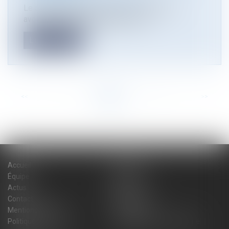
Le cabinet Atmos Avocats recherche un(e)
avocat(e) collaborateur(trice) en dr...
Lire la suite
<<
<
...
6
7
8
9
10
11
12
...
>
>>
Accueil
Cabinet
Équipe
Expertises
Actus
Blog
Contact
Plan du site
Mentions légales
Honoraires
Politique de cookies
Politique de confidentialité