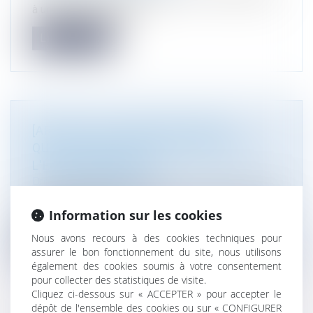
à urbaniser intégrant un...
Lire la suite
[ARTICLE] LOI INDUSTRIE VERTE,
QUELLES ÉVOLUTIONS EN DROIT DE
L'ENVIRONNEMENT
Droit de l'environnement
Article de Marie Pierre Maître pour le blog du droit
de l'urbanisme et de l'a...
Information sur les cookies
Nous avons recours à des cookies techniques pour
Lire la suite
assurer le bon fonctionnement du site, nous utilisons
également des cookies soumis à votre consentement
pour collecter des statistiques de visite.
Cliquez ci-dessous sur « ACCEPTER » pour accepter le
dépôt de l'ensemble des cookies ou sur « CONFIGURER