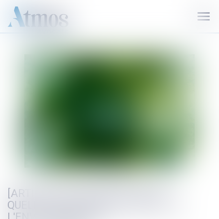
Ouvr
le
men
[ARTICLE] LOI INDUSTRIE VERTE,
QUELLES ÉVOLUTIONS EN DROIT DE
L'ENVIRONNEMENT