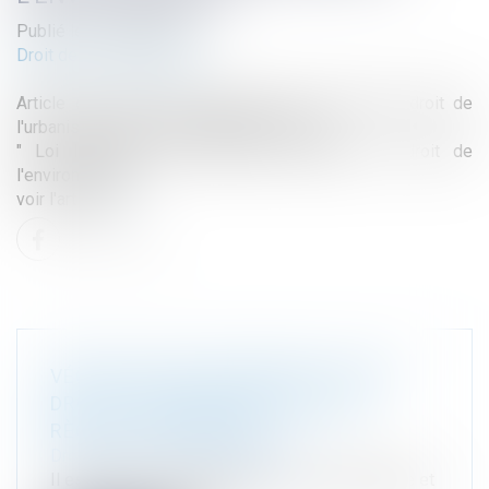
Publié le :
27/09/2024
Droit de l'environnement
Article de Marie Pierre Maître pour le blog du droit de
l'urbanisme et de l'aménagement de EFE
" Loi Industrie verte, quelles évolutions en droit de
l'environnement"
voir l'article i
ci
VÉGÉTALISER UN BÂTIMENT OUVRE
DROIT À DES DÉROGATIONS AUX
RÈGLES D'URBANISME
Droit public
/
Droit de l'urbanisme
Il est permis aux constructions, en zone urbaine et