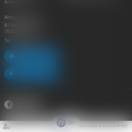
Articles
Atmos Avocats
81 rue de Monceau
75008 PARIS
Tél :
01 56 59 29 59
NOUS CONTACTER
NOUS LOCALISER
Fr
En
Septeo Digital & Services © 2021