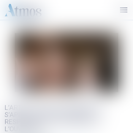
Ouvr
le
men
L’ARTICLE 1792-4-3 DU CODE CIVIL
S’APPLIQUE AUX ACTIONS EN
RESPONSABILITÉ DU MAÎTRE DE
L’OUVRAGE