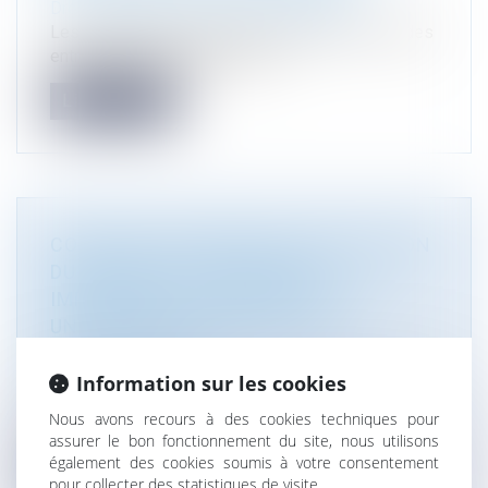
Droit immobilier
/
Droit de la construction
Les nouveautés concernent notamment le cas des
entreprises domiciliées sur le...
Lire la suite
CONDITION SUSPENSIVE D’OBTENTION
DU PERMIS DE CONSTRUIRE :
IMPOSSIBILITÉ DE MODIFICATION
UNILATÉRALE DU PROJET DE
CONSTRUCTION
Droit immobilier
/
Droit de la construction
Information sur les cookies
Compte tenu du manquement contractuel du
Nous avons recours à des cookies techniques pour
bénéficiaire, le promettant qui n’av...
assurer le bon fonctionnement du site, nous utilisons
également des cookies soumis à votre consentement
Lire la suite
pour collecter des statistiques de visite.