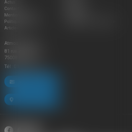
Actus
Blog
Contact
Plan du site
Mentions légales
Honoraires
Politique de cookies
Politique de confidentialité
Articles
Atmos Avocats
81 rue de Monceau
75008 PARIS
Tél :
01 56 59 29 59
NOUS CONTACTER
NOUS LOCALISER