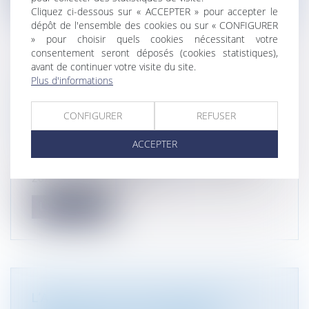
Cliquez ci-dessous sur « ACCEPTER » pour accepter le
dépôt de l'ensemble des cookies ou sur « CONFIGURER
» pour choisir quels cookies nécessitant votre
consentement seront déposés (cookies statistiques),
avant de continuer votre visite du site.
UN DÉCRET SUR LE DROIT DE
Plus d'informations
SURPLOMB POUR L'ISOLATION
THERMIQUE PAR L'EXTÉRIEUR D'UN
CONFIGURER
REFUSER
BÂTIMENT
ACCEPTER
Droit immobilier
/
Droit de la construction
L’article 172 de la loi n° 2021-1104 du 22 août
2021 portant lutte contre le...
Lire la suite
L’ARTICLE 1792-4-3 DU CODE CIVIL