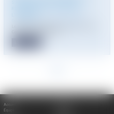
S’APPLIQUE AUX ACTIONS EN
RESPONSABILITÉ DU MAÎTRE DE
L’OUVRAGE
Droit immobilier
/
Droit de la construction
Le délai de prescription de l’article 1792-4-3 du
Code civil concerne les act...
Lire la suite
<<
<
1
2
3
4
5
6
7
>
>>
Accueil
Cabinet
Équipe
Expertises