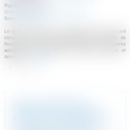
Publié le :
07/07/2022
Droit immobilier
/
Droit de la construction
Source :
www.efl.fr
Le délai de prescription de l’article 1792-4-3 du Code civil
concerne les actions en responsabilité du maître de
l’ouvrage contre les constructeurs et leurs sous-traitants
autres que celles relevant des garanties biennale et
décennale...
Lire la suite
NOUVELLES CONDITIONS DE
CERTIFICATION DES ENTREPRISES
RÉALISANT DES TRAVAUX DE RETRAIT
OU D'ENCAPSULAGE D'AMIANTE