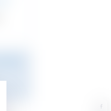
SION
...
ACCORDÉ À