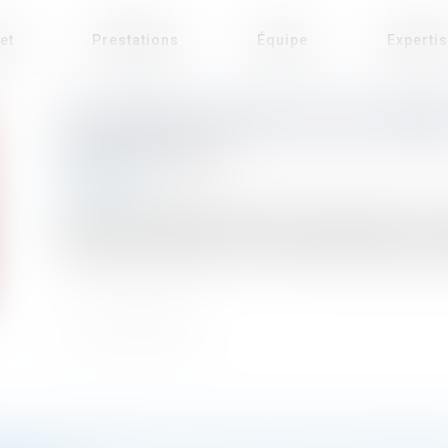
et
Prestations
Équipe
Experti
PALMARÈS DES MEILLEURS CABINE
Publié le :
18/04/2024
Droit public
[Distinction] Palmarès 2024 des avocats du Point 
domaines d’excellence : droit de l’environnement, droit p