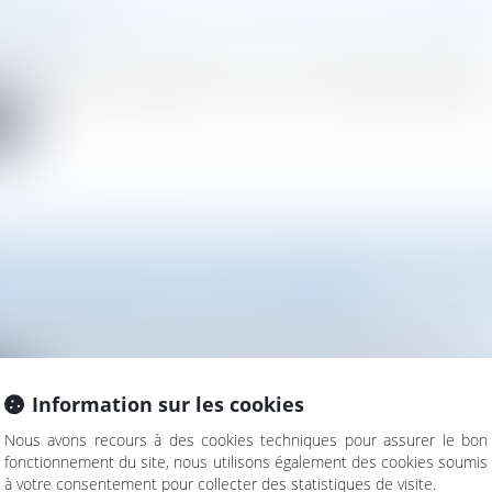
MENT EUROPÉEN POUR UNE INDUSTRIE ZÉRO ÉMIS
 PUBLIÉ
européen pour une industrie « zéro net », imposant aux acheteurs
te
TION : QUEL EST LE POINT DE DÉPART DU DÉLAI 
NT POUR DÉPOSER SES CONCLUSIONS ?
jurisprudence constante, en matière d’expropriation, le délai...
te
Information sur les cookies
Nous avons recours à des cookies techniques pour assurer le bon
fonctionnement du site, nous utilisons également des cookies soumis
à votre consentement pour collecter des statistiques de visite.