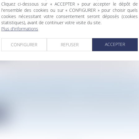
Cliquez ci-dessous sur « ACCEPTER » pour accepter le dépôt de
l'ensemble des cookies ou sur « CONFIGURER » pour choisir quels
ON D'ATMOS AVOCATS DANS LE CLASSEMENT BES
cookies nécessitant votre consentement seront déposés (cookies
2024
statistiques), avant de continuer votre visite du site.
Plus d'informations
 2024] Cette année de nouveau, les équipes d’Atmos Avocats, et
ACCEPTER
CONFIGURER
REFUSER
te
 DES MEILLEURS CABINETS D'AVOCATS 2024 DU P
 Palmarès 2024 des avocats du Point – Atmos Avocats de nouveau
te