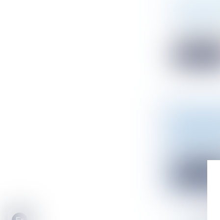
LE RÈGLE
NETTE EST
Droit public
Le règlement 
Lire la sui
EXPROPRIA
L’APPELA
Droit public
Si, selon une 
Lire la sui