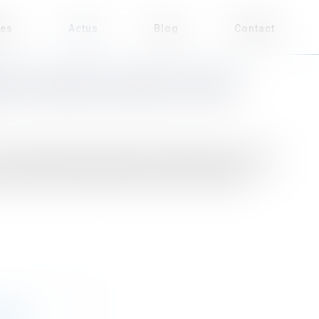
ses
Actus
Blog
Contact
TS D'AVOCATS 2024 DU POINT
– Atmos Avocats de nouveau reconnu dans ses quatre
ublic, droit de l’urbanisme et droit de l’immobilier.