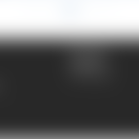
<<
<
1
2
3
4
5
>
>>
Atmos Avocats
81 rue de Monceau
75008 PARIS
Tél :
01 56 59 29 59
té