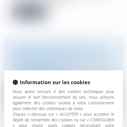
qui contestent un refus de p...
Lire la suite
CONSTRUCTION IRRÉGULIÈRE : UN
PERMIS TACITE PEUT FAIRE OBSTACLE
À LA REMISE EN ÉTAT
Droit public
/
Droit de l'urbanisme
La remise en état d'une construction édifiée sans
Information sur les cookies
permis de construire ne peu...
Nous avons recours à des cookies techniques pour
Lire la suite
assurer le bon fonctionnement du site, nous utilisons
également des cookies soumis à votre consentement
pour collecter des statistiques de visite.
Cliquez ci-dessous sur « ACCEPTER » pour accepter le
dépôt de l'ensemble des cookies ou sur « CONFIGURER
» pour choisir quels cookies nécessitant votre