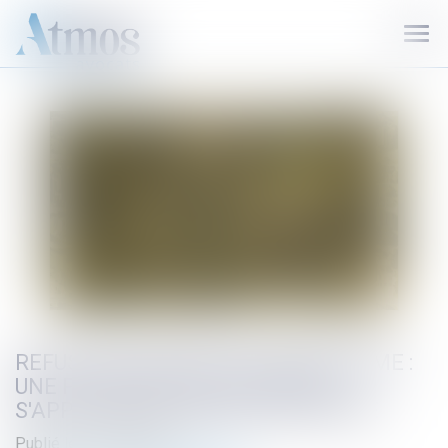
Ouvr
le
men
REFUS D'AUTORISATION D'URBANISME :
UNE PRÉSOMPTION D'URGENCE
S'APPLIQUE DÉSORMAIS EN RÉFÉRÉ
Publié le :
03/08/2026