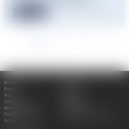
simplification de la vie économique à de...
Lire la suite
<<
<
1
2
3
4
5
6
7
...
>
>>
Accueil
Cabinet
Équipe
Expertises
Actus
Blog
Contact
Plan du site
Mentions légales
Honoraires
Politique de cookies
Politique de confidentialité
Articles