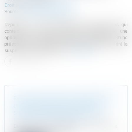
Droit public
/
Droit de l'urbanisme
Source :
www.lemag-juridique.com
Depuis la loi du 26 novembre 2025, les personnes qui
contestent un refus de permis de construire ou une
opposition à déclaration préalable bénéficient d'une
présomption d'urgence lorsqu'elles demandent en référé la
suspension de cette décision...
Lire la suite
REFUS D'AUTORISATION D'URBANISME :
UNE PRÉSOMPTION D'URGENCE
S'APPLIQUE DÉSORMAIS EN RÉFÉRÉ
Droit public
/
Droit de l'urbanisme
Depuis la loi du 26 novembre 2025, les personnes