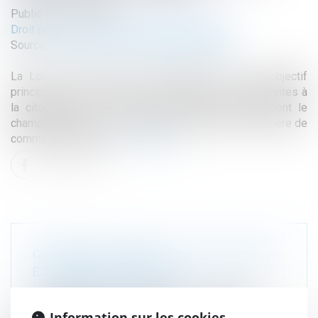
Publié le :
24/09/2021
Droit public
/
Droit de la commande publique
Source :
www.code-commande-publique.com
La Loi n° 2021-1109 du 24 août 2021 a pour objectif
principal de « lutter contre le séparatisme et les atteintes à
la citoyenneté » et met en place des mesures dont le
champs d’action est très large, et notamment en matière de
commande publique...
Lire la suite
CESSION DE CRÉANCE : NOTIFICATION
ET MARCHÉS PUBLICS
Droit public
/
Droit de la commande publique
Selon l’article L. 313-28 du Code monétaire et
Information sur les cookies