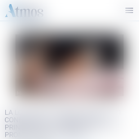
Ouvr
le
men
LA LOI N° 2021-1109 DU 24 AOÛT 2021
CONFORTANT LE RESPECT DES
PRINCIPES DE LA RÉPUBLIQUE A ÉTÉ
PROMULGUÉE ET PUBLIÉE