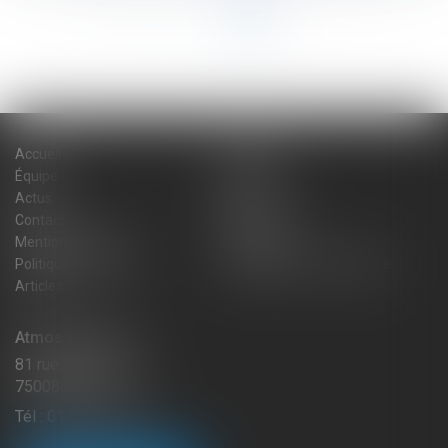
<<
<
1
2
3
>
>>
Accueil
Cabinet
Équipe
Expertises
Actus
Blog
Contact
Plan du site
Mentions légales
Honoraires
Politique de cookies
Politique de confidentialité
Articles
Atmos Avocats
81 rue de Monceau
75008 PARIS
Tél :
01 56 59 29 59