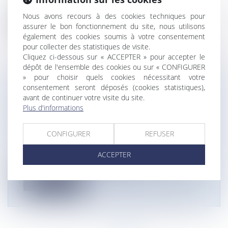
financier, l’établissement de...
Nous avons recours à des cookies techniques pour
Lire la suite
assurer le bon fonctionnement du site, nous utilisons
également des cookies soumis à votre consentement
pour collecter des statistiques de visite.
Cliquez ci-dessous sur « ACCEPTER » pour accepter le
dépôt de l'ensemble des cookies ou sur « CONFIGURER
» pour choisir quels cookies nécessitant votre
consentement seront déposés (cookies statistiques),
LA LOI N° 2021-1109 DU 24 AOÛT 2021
avant de continuer votre visite du site.
CONFORTANT LE RESPECT DES
Plus d'informations
PRINCIPES DE LA RÉPUBLIQUE A ÉTÉ
PROMULGUÉE ET PUBLIÉE
CONFIGURER
REFUSER
Droit public
/
Droit de la commande publique
La Loi n° 2021-1109 du 24 août 2021 a pour
ACCEPTER
objectif principal de « lutter con...
Lire la suite