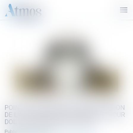
Ouvr
le
men
POINT DE DÉPART DE LA PRESCRIPTION
DE L’ACTION EN RESPONSABILITÉ POUR
DOL DANS UN MARCHÉ PUBLIC
Publié le :
04/01/2023