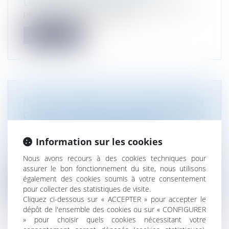
Lorsque deux personnes sont cotitulaires d'un
permis de construire valant div...
Lire la suite
POINT DE DÉPART DE LA PRESCRIPTION
DE L’ACTION EN RESPONSABILITÉ POUR
DOL DANS UN MARCHÉ PUBLIC
Droit public
/
Droit de la commande publique
Information sur les cookies
Jugé, dans le cadre d’un marché public de travaux,
Nous avons recours à des cookies techniques pour
que la prescription trente...
assurer le bon fonctionnement du site, nous utilisons
également des cookies soumis à votre consentement
Lire la suite
pour collecter des statistiques de visite.
Cliquez ci-dessous sur « ACCEPTER » pour accepter le
dépôt de l'ensemble des cookies ou sur « CONFIGURER
» pour choisir quels cookies nécessitant votre