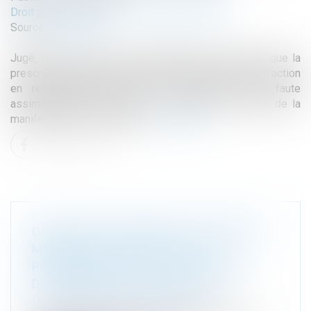
Droit public
/
Droit de la commande publique
Source :
www.efl.fr
Jugé, dans le cadre d’un marché public de travaux, que la
prescription trentenaire applicable jusqu’en 2008 à l’action
en responsabilité contre un constructeur pour faute
assimilable à une fraude ou un dol court à compter de la
manifestation du dommage...
Lire la suite
CONDITIONS DE DÉPÔT D'UN PERMIS
MODIFICATIF LORSQUE DEUX
PERSONNES SONT CO-TITULAIRES
D'UN PERMIS DE CONSTRUIRE
Droit public
/
Droit de l'urbanisme