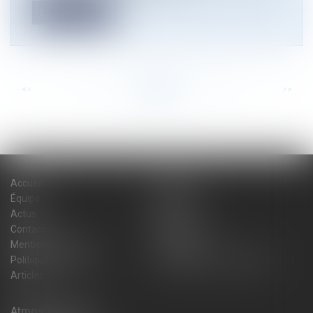
Lire la suite
<<
<
...
34
35
36
37
38
39
40
...
>
>>
Accueil
Cabinet
Équipe
Expertises
Actus
Blog
Contact
Plan du site
Mentions légales
Honoraires
Politique de cookies
Politique de confidentialité
Articles
Atmos Avocats