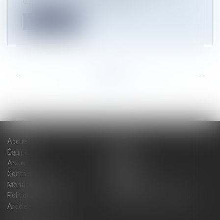
définit le les zones sismiques et...
Lire la suite
<<
<
...
20
21
22
23
24
25
26
...
>
>>
Accueil
Cabinet
Équipe
Expertises
Actus
Blog
Contact
Plan du site
Mentions légales
Honoraires
Politique de cookies
Politique de confidentialité
Articles