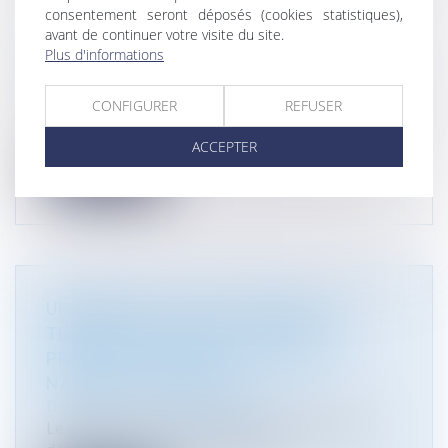
consentement seront déposés (cookies statistiques),
avant de continuer votre visite du site.
ZÉRO ARTIFICIALISATION NETTE : LE
Plus d'informations
RÉFÉRÉ D’UN ÉLU ÉCOLOGISTE REJETÉ
Droit public
/
Droit de l'urbanisme
CONFIGURER
REFUSER
Le référé en justice d’un élu écologiste à la Région
Auvergne Rhône Alpes, de...
ACCEPTER
Lire la suite
URBANISME : RISQUE SISMIQUE ET
TERRAINS ARGILEUX, DROIT DE
PRÉEMPTION DANS LES ESPACES
NATURELS SENSIBLES
Droit public
/
Droit de l'urbanisme
Le décret n° 2023-1173 du 12 décembre 2023