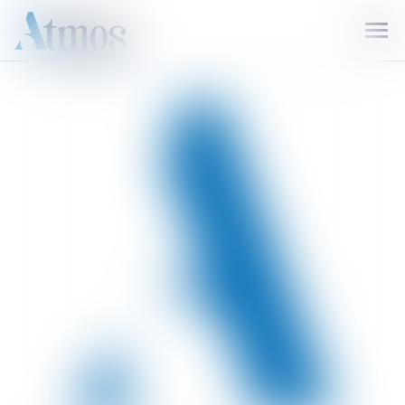
Ouvr
le
men