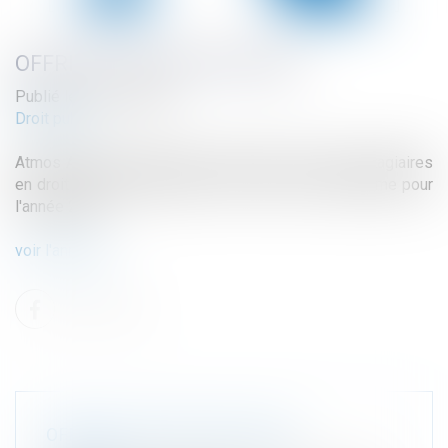
OFFRE DE STAGE POUR 2025
Publié le :
25/01/2024
Droit public
Atmos Avocats recrute dès à présent ses futurs stagiaires
en droit de l'environnement et en droit de l'urbanisme pour
l'année 2025.
voir l'annonce
OFFRE DE STAGE POUR 2025