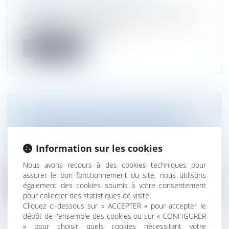
Droit public
Atmos Avocats recrute dès à présent ses futurs
stagiaires en droit de l'envir...
Lire la suite
[RECRUTEMENT] ATMOS AVOCATS
RECRUTE SES FUTURS STAGIAIRES
Droit de l'environnement
Information sur les cookies
Atmos avocats recherche ses futurs stagiaires
pour le second semestre 2024 (d...
Nous avons recours à des cookies techniques pour
assurer le bon fonctionnement du site, nous utilisons
Lire la suite
également des cookies soumis à votre consentement
pour collecter des statistiques de visite.
Cliquez ci-dessous sur « ACCEPTER » pour accepter le
dépôt de l'ensemble des cookies ou sur « CONFIGURER
» pour choisir quels cookies nécessitant votre