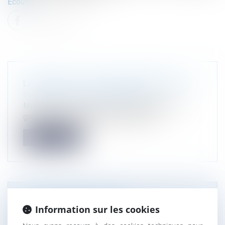
Ecouter.
LA BATAILLE DU ZAN AURA BIEN LIEU !
Droit public
/
Droit de l'urbanisme
Mis en pause en raison des changements de
gouvernements successifs, le Zéro a...
Lire la suite
[ARTICLE] EVALUATION
Information sur les cookies
ENVIRONNEMENTALE : LES