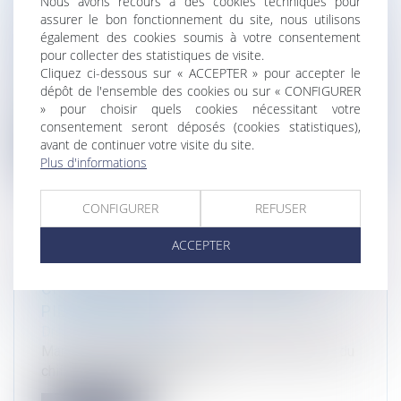
Nous avons recours à des cookies techniques pour
ÉVOLUTIONS SUCCESSIVES LUI
assurer le bon fonctionnement du site, nous utilisons
PERMETTENT-ELLES D'ATTEINDRE SES
également des cookies soumis à votre consentement
OBJECTIFS?
pour collecter des statistiques de visite.
Droit de l'environnement
Cliquez ci-dessous sur « ACCEPTER » pour accepter le
dépôt de l'ensemble des cookies ou sur « CONFIGURER
Marie-Pierre Maître et Johanne Pinot : "Evaluation
» pour choisir quels cookies nécessitant votre
environnementale ; les évo...
consentement seront déposés (cookies statistiques),
avant de continuer votre visite du site.
Lire la suite
Plus d'informations
CONFIGURER
REFUSER
ACCEPTER
[MÉDIA] LES PODCASTS DU DROIT ET DU
CHIFFRE LEFEBVRE DALLOZ MARIE-
PIERRE MAÎTRE
Droit de l'environnement
Marie-Pierre Maître dans le podcast du droit et du
chiffre de Lefebvre Dalloz...