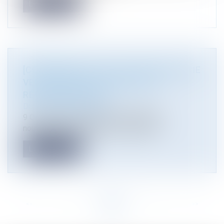
Lire la suite
[CONFÉRENCE D'ACTUALITÉ] INDUSTRIE
VERTE, QUELLES NOUVEAUTÉS
RÉGLEMENTAIRES?
Droit de l'environnement
9 Octobre 2025 "Industrie verte, quelles
nouveautés réglementaires? organisée...
Lire la suite
<<
<
...
2
3
4
5
6
7
8
...
>
>>