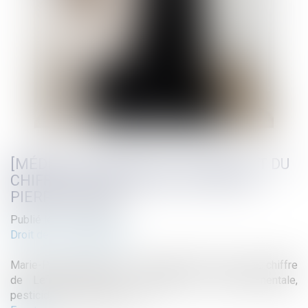
[MÉDIA] LES PODCASTS DU DROIT ET DU
CHIFFRE LEFEBVRE DALLOZ MARIE-
PIERRE MAÎTRE
Publié le :
17/10/2025
Droit de l'environnement
Marie-Pierre Maître dans le podcast du droit et du chiffre
de Lefebvre Dalloz : "Autorisation environnementale,
pesticides et autoroute A69"