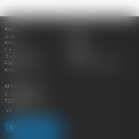
Accueil
Cabinet
Équipe
Expertises
Actus
Blog
Contact
Plan du site
Mentions légales
Honoraires
Politique de cookies
Politique de confidentialité
Articles
Atmos Avocats
81 rue de Monceau
75008 PARIS
Tél :
01 56 59 29 59
NOUS CONTACTER