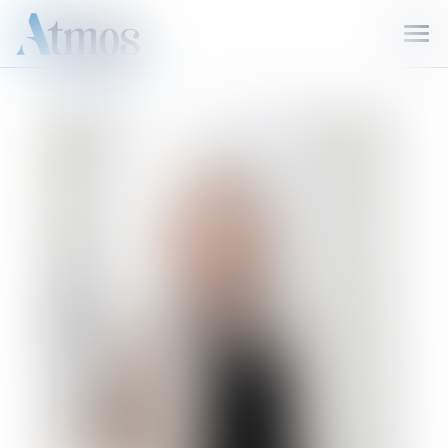
Ouvr
le
men