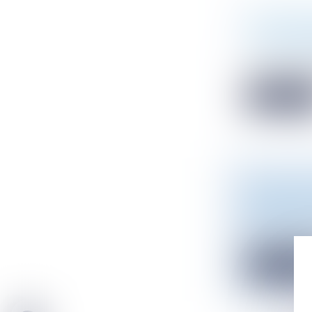
DÉCLARAT
L’ENVIRO
Droit de l'en
Les pays du Su
Lire la sui
LA LOI N°
PRINCIPES
Droit public
/
La Loi n° 2021
Lire la sui