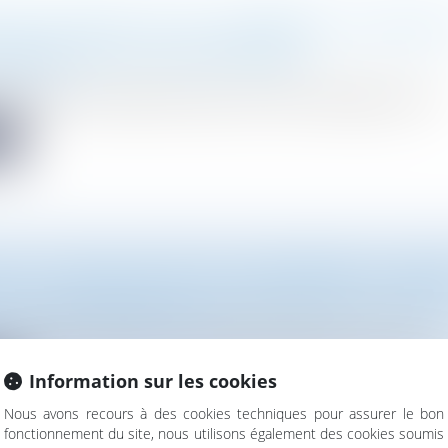
ION D’ATHÈNES SUR LE CHANGEMENT CLIMATIQU
NNEMENT DANS LA MÉDITERRANÉE
vironnement
d de l’Union européenne, Chypre, la Croatie, l’Espagne, la Fran...
te
 2021-1109 DU 24 AOÛT 2021 CONFORTANT LE RES
 DE LA RÉPUBLIQUE A ÉTÉ PROMULGUÉE ET PUBLI
Droit de la commande publique
-1109 du 24 août 2021 a pour objectif principal de « lutter con...
Information sur les cookies
te
Nous avons recours à des cookies techniques pour assurer le bon
fonctionnement du site, nous utilisons également des cookies soumis