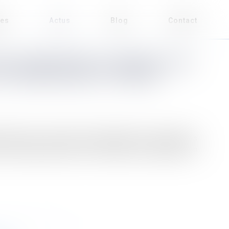
ses
Actus
Blog
Contact
 2021 CONFORTANT LE RESPECT DES
ÉTÉ PROMULGUÉE ET PUBLIÉE
cipal de « lutter contre le séparatisme et les atteintes
 le champs d’action est très large, et notamment en