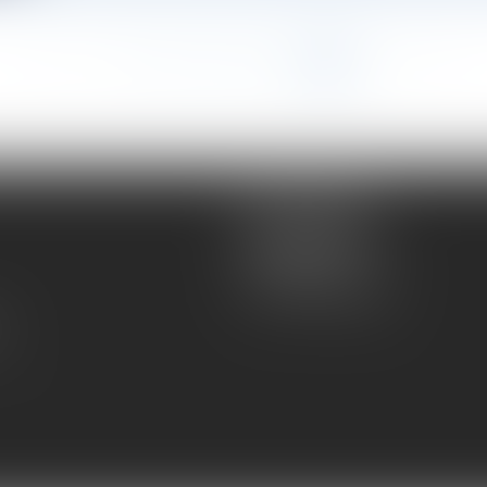
<<
<
...
56
57
58
59
60
61
62
>
>>
Atmos Avocats
81 rue de Monceau
75008 PARIS
Tél :
01 56 59 29 59
té