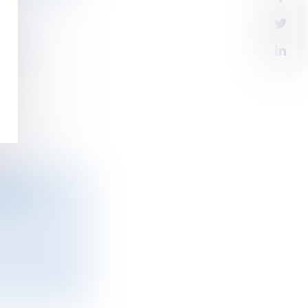
LE ?
RE LE