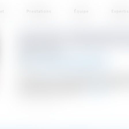
et
Prestations
Équipe
Experti
LA LOI N° 2021-1109 DU 24 AOÛT
PRINCIPES DE LA RÉPUBLIQUE A 
Publié le :
24/09/2021
Droit public
/
Droit de la commande publique
Source :
www.code-commande-publique.com
La Loi n° 2021-1109 du 24 août 2021 a pour objectif prin
à la citoyenneté » et met en place des mesures dont
matière de commande publique...
Lire la suite