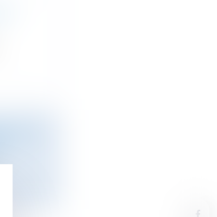
E ET
PECT DES
ÉE