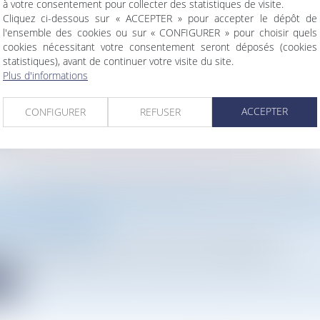
à votre consentement pour collecter des statistiques de visite.
Cliquez ci-dessous sur « ACCEPTER » pour accepter le dépôt de
l'ensemble des cookies ou sur « CONFIGURER » pour choisir quels
cookies nécessitant votre consentement seront déposés (cookies
ACTIVER ET FAIRE JOUER LA GARANTIE DÉCENNA
statistiques), avant de continuer votre visite du site.
ier
/
Droit de la construction
Plus d'informations
es démarches à accomplir pour activer et faire jouer la garanti...
te
ACCEPTER
CONFIGURER
REFUSER
S DE PRÉEMPTION AU SERVICE DE LA LUTTE CONT
ENT CLIMATIQUE
Droit de l'urbanisme
tre l’artificialisation des sols, favoriser la renaturation et...
te