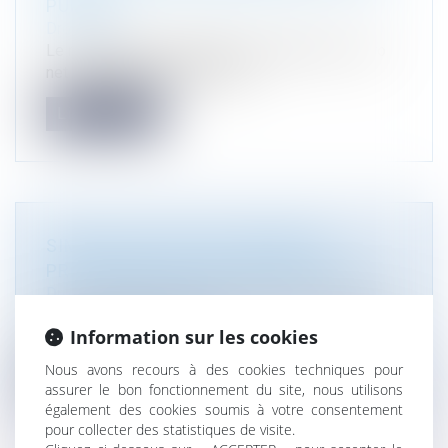
PUBLIÉ
Droit public
Le règlement européen pour une industrie « zéro
net », imposant aux acheteurs...
Lire la suite
SIMPLIFICATION DE CERTAINES
PROCÉDURES ENVIRONNEMENTALES
Droit de l'environnement
La loi n° 2023-973 du 23 octobre 2023 relative à
Information sur les cookies
l'industrie verte a introdui...
Nous avons recours à des cookies techniques pour
Lire la suite
assurer le bon fonctionnement du site, nous utilisons
également des cookies soumis à votre consentement
pour collecter des statistiques de visite.