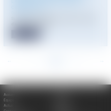
L’APPELANT POUR DÉPOSER SES
CONCLUSIONS ?
Droit public
Si, selon une jurisprudence constante, en matière
d’expropriation, le délai...
Lire la suite
<<
<
...
16
17
18
19
20
21
22
...
>
>>
Accueil
Cabinet
Équipe
Expertises
Actus
Blog