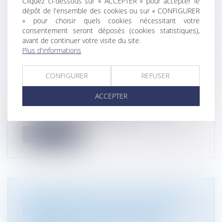
Cliquez ci-dessous sur « ACCEPTER » pour accepter le
dépôt de l'ensemble des cookies ou sur « CONFIGURER
» pour choisir quels cookies nécessitant votre
consentement seront déposés (cookies statistiques),
L’AUTORISATION POUR PROCÉDER AU
avant de continuer votre visite du site.
CHANGEMENT D’USAGE DES LOCAUX À
Plus d'informations
USAGE D’HABITATION EST OBLIGATOIRE
SI LE LOGEMENT NE CONSTITUE PAS LA
CONFIGURER
REFUSER
RÉSIDENCE PRINCIPALE DU LOUEUR
Droit public
/
Droit de l'urbanisme
ACCEPTER
Afin de procéder au changement d’usage des
locaux à usage d’habitation, l’art...
Lire la suite
EXPROPRIATION : QUEL EST LE POINT
DE DÉPART DU DÉLAI ACCORDÉ À