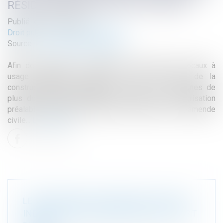
RÉSIDENCE PRINCIPALE DU LOUEUR
Publié le :
01/08/2024
Droit public
/
Droit de l'urbanisme
Source :
www.lemag-juridique.com
Afin de procéder au changement d’usage des locaux à
usage d’habitation, l’article L 631-7 du Code de la
construction et de l’habitation impose aux communes de
plus de 200 000 habitants de solliciter une autorisation
préalable. À défaut, le propriétaire s’expose à une amende
civile...
Lire la suite
LE RÈGLEMENT EUROPÉEN POUR UNE
INDUSTRIE ZÉRO ÉMISSION NETTE EST