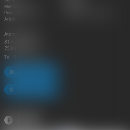
Contact
Plan du site
Mentions légales
Honoraires
Politique de cookies
Politique de confidentialité
Articles
Atmos Avocats
81 rue de Monceau
75008 PARIS
Tél :
01 56 59 29 59
NOUS CONTACTER
NOUS LOCALISER