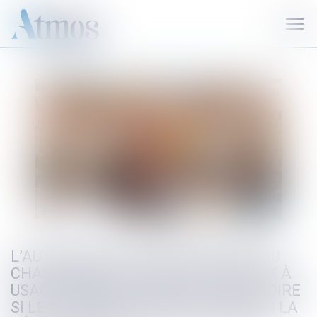
Ouvr
le
men
L’AUTORISATION POUR PROCÉDER AU
CHANGEMENT D’USAGE DES LOCAUX À
USAGE D’HABITATION EST OBLIGATOIRE
SI LE LOGEMENT NE CONSTITUE PAS LA