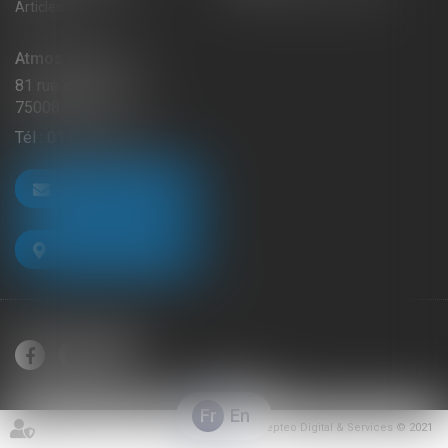
Articles
Atmos Avocats
81 rue de Monceau
75008 PARIS
Tél :
01 56 59 29 59
NOUS CONTACTER
NOUS LOCALISER
Fr
En
Septeo Digital & Services © 2021