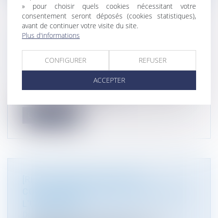
» pour choisir quels cookies nécessitant votre
consentement seront déposés (cookies statistiques),
avant de continuer votre visite du site.
Plus d'informations
[CONFÉRENCE] MARIE-PIERRE MAÎTRE
"INDUSTRIE VERTE : QUELLES
CONFIGURER
REFUSER
NOUVEAUTÉS RÉGLEMENTAIRES?"
Droit public
ACCEPTER
Marie-Pierre Maître participera à la conférence
d'actualité organisée par EFE...
Lire la suite
[RECRUTEMENT] AVOCAT(E)
COLLABORATEUR(TRICE) EN DROIT DE
L'URBANISME
Droit public
/
Droit de l'urbanisme