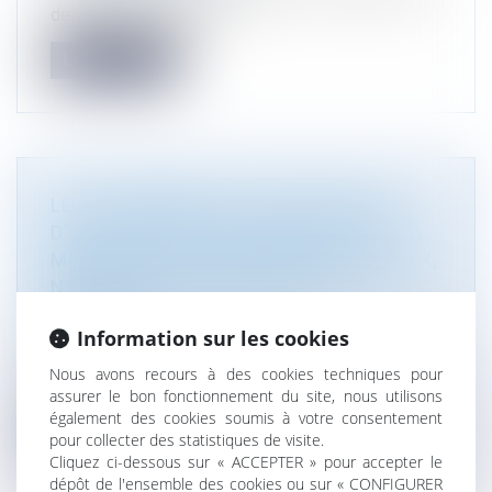
de l'urbanisme et de l'a...
Lire la suite
LE CHANGEMENT DE DESTINATION
D’UNE CONSTRUCTION EXISTANTE,
MÊME NON ACCOMPAGNÉ DE TRAVAUX,
NÉCESSITE UNE DÉCLARATION
PRÉALABLE
Information sur les cookies
Droit public
/
Droit de l'urbanisme
Avant de réaliser des travaux ou en cas de
Nous avons recours à des cookies techniques pour
changement de destination d’un loc...
assurer le bon fonctionnement du site, nous utilisons
également des cookies soumis à votre consentement
Lire la suite
pour collecter des statistiques de visite.
Cliquez ci-dessous sur « ACCEPTER » pour accepter le
dépôt de l'ensemble des cookies ou sur « CONFIGURER