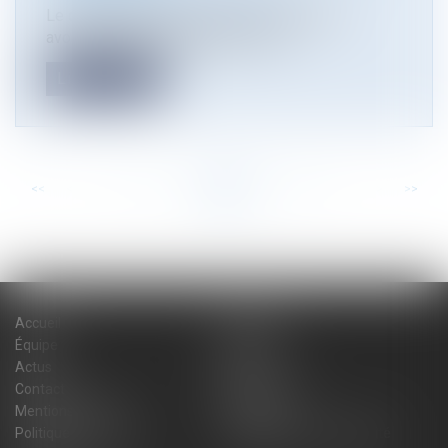
Le cabinet Atmos Avocats recherche un(e)
avocat(e) collaborateur(trice) en dr...
Lire la suite
<<
<
...
15
16
17
18
19
20
21
...
>
>>
Accueil
Cabinet
Équipe
Expertises
Actus
Blog
Contact
Plan du site
Mentions légales
Honoraires
Politique de cookies
Politique de confidentialité