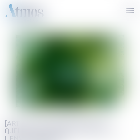
Ouvr
le
men
[ARTICLE] LOI INDUSTRIE VERTE,
QUELLES ÉVOLUTIONS EN DROIT DE
L'ENVIRONNEMENT