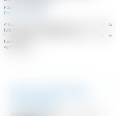
Publié le :
27/09/2024
Droit de l'environnement
Article de Marie Pierre Maître pour le blog du droit de
l'urbanisme et de l'aménagement de EFE
" Loi Industrie verte, quelles évolutions en droit de
l'environnement"
voir l'article i
ci
[ARTICLE] LOI INDUSTRIE VERTE,
QUELLES ÉVOLUTIONS EN DROIT DE
L'ENVIRONNEMENT
Droit de l'environnement
Article de Marie Pierre Maître pour le blog du droit