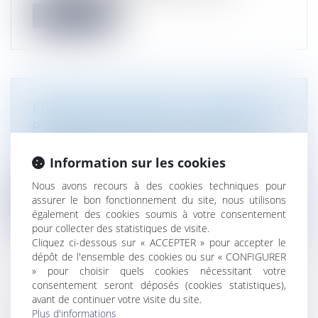
Lire la suite
RÉSEAUX ÉLECTRIQUES : ACCÉLÉRER LE
PROCESSUS D'OCTROI DE PERMIS
Droit de l'environnement
La proposition adoptée jeudi permettra d'accélérer
Information sur les cookies
l'octroi de permis pour le...
Nous avons recours à des cookies techniques pour
assurer le bon fonctionnement du site, nous utilisons
Lire la suite
également des cookies soumis à votre consentement
pour collecter des statistiques de visite.
Cliquez ci-dessous sur « ACCEPTER » pour accepter le
dépôt de l'ensemble des cookies ou sur « CONFIGURER
» pour choisir quels cookies nécessitant votre
consentement seront déposés (cookies statistiques),
PARC NATUREL RÉGIONAL DU LUBERON
avant de continuer votre visite du site.
Plus d'informations
: RENOUVELLEMENT DU CLASSEMENT