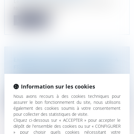
Le Conseil d’État le 10 juillet 2025 a effectué un
rappel strict de l’applica...
Lire la suite
EMBALLAGES : BRUXELLES ATTAQUE LA
FRANCE POUR SON LOGO "TRIMAN"
Droit de l'environnement
La Commission européenne a assigné la France
Information sur les cookies
devant la Cour de justice de l'U...
Nous avons recours à des cookies techniques pour
Lire la suite
assurer le bon fonctionnement du site, nous utilisons
également des cookies soumis à votre consentement
pour collecter des statistiques de visite.
Cliquez ci-dessous sur « ACCEPTER » pour accepter le
dépôt de l'ensemble des cookies ou sur « CONFIGURER
» pour choisir quels cookies nécessitant votre