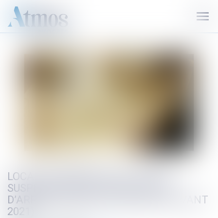
Ouvr
le
men
LOCAUX COMMERCIAUX : PAS DE
SUSPENSION DES LOYERS EN CAS
D’ARRÊTÉ DE MISE EN SÉCURITÉ (AVANT
2021) !