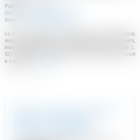
Publié le :
21/07/2025
Droit public
/
Droit de l'urbanisme
Source :
www.lemag-juridique.com
La mise en sécurité d’un immeuble, par arrêté préfectoral,
suspend l’obligation pour le locataire de verser les loyers,
mais uniquement lorsque les dispositions de l’article L.
521-2 du Code de la construction et de l’habitation trouvent
à s’appliquer...
Lire la suite
PERMIS DE CONSTRUIRE ET GARAGE
ILLÉGAL : LE CONSEIL D’ÉTAT
VERROUILLE LA PROCÉDURE
Droit public
/
Droit de l'urbanisme