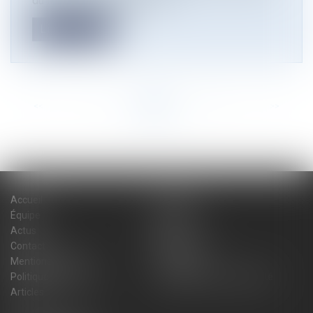
du littoral est soumise à de...
Lire la suite
<<
<
...
4
5
6
7
8
9
10
...
>
>>
Accueil
Cabinet
Équipe
Expertises
Actus
Blog
Contact
Plan du site
Mentions légales
Honoraires
Politique de cookies
Politique de confidentialité
Articles