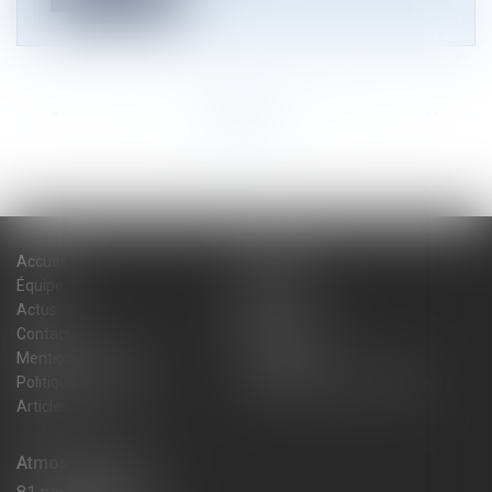
<<
<
...
4
5
6
7
8
9
10
...
>
>>
Accueil
Cabinet
Équipe
Expertises
Actus
Blog
Contact
Plan du site
Mentions légales
Honoraires
Politique de cookies
Politique de confidentialité
Articles
Atmos Avocats