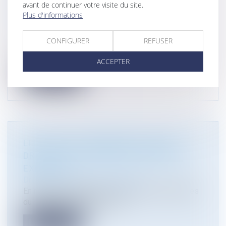
avant de continuer votre visite du site.
D’ARRÊTÉ DE MISE EN SÉCURITÉ
Plus d'informations
(AVANT 2021) !
Droit public
/
Droit de l'urbanisme
CONFIGURER
REFUSER
La mise en sécurité d’un immeuble, par arrêté
préfectoral, suspend l’obligati...
ACCEPTER
Lire la suite
LITTORAL ET URBANISME : PAS DE
DROIT ACQUIS SANS AUTORISATION
EXPLICITE
Droit public
/
Droit de l'urbanisme
En matière d’urbanisme, la bande des cent mètres
du littoral est soumise à de...
Lire la suite