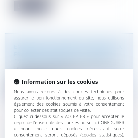
Lire la suite
EMBALLAGES : BRUXELLES ATTAQUE LA
FRANCE POUR SON LOGO "TRIMAN"
Droit de l'environnement
La Commission européenne a assigné la France
devant la Cour de justice de l'U...
Information sur les cookies
Lire la suite
Nous avons recours à des cookies techniques pour
assurer le bon fonctionnement du site, nous utilisons
également des cookies soumis à votre consentement
pour collecter des statistiques de visite.
Cliquez ci-dessous sur « ACCEPTER » pour accepter le
dépôt de l'ensemble des cookies ou sur « CONFIGURER
LOCAUX COMMERCIAUX : PAS DE
» pour choisir quels cookies nécessitant votre
consentement seront déposés (cookies statistiques),
SUSPENSION DES LOYERS EN CAS