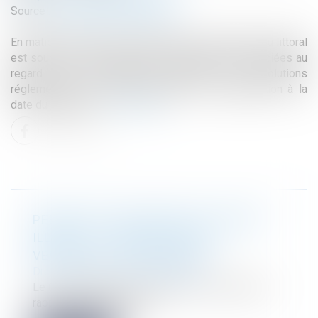
Source :
www.lemag-juridique.com
En matière d’urbanisme, la bande des cent mètres du littoral
est soumise à des restrictions spécifiques, appréciées au
regard des autorisations initiales, des évolutions
réglementaires et des possibilités de régularisation à la
date du jugement...
Lire la suite
PERMIS DE CONSTRUIRE ET GARAGE
ILLÉGAL : LE CONSEIL D’ÉTAT
VERROUILLE LA PROCÉDURE
Droit public
/
Droit de l'urbanisme
Le Conseil d’État le 10 juillet 2025 a effectué un
rappel strict de l’applica...