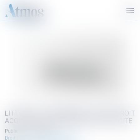
Ouvr
le
men
LITTORAL ET URBANISME : PAS DE DROIT
ACQUIS SANS AUTORISATION EXPLICITE
Publié le :
15/07/2025
Droit public
/
Droit de l'urbanisme