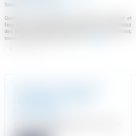
Source :
jardinage.lemonde.fr
Quelles sont les démarches à accomplir pour activer et
faire jouer la garantie décennale lorsque vous constatez
des dégâts à l’intérieur ou à l’extérieur de votre logement,
couverts par l’assurance décennale...
Lire la suite
DÉCLARATION D’ATHÈNES SUR LE
CHANGEMENT CLIMATIQUE ET
L’ENVIRONNEMENT DANS LA
MÉDITERRANÉE
Droit de l'environnement
Les pays du Sud de l’Union européenne, Chypre, la
Croatie, l’Espagne, la Fran...