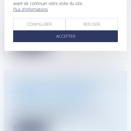
avant de continuer votre visite du site.
COMMENT ACTIVER ET FAIRE JOUER LA
Plus d'informations
GARANTIE DÉCENNALE ?
Droit immobilier
/
Droit de la construction
CONFIGURER
REFUSER
Quelles sont les démarches à accomplir pour
activer et faire jouer la garanti...
ACCEPTER
Lire la suite
LES DROITS DE PRÉEMPTION AU
SERVICE DE LA LUTTE CONTRE LE
DÉRÈGLEMENT CLIMATIQUE
Droit public
/
Droit de l'urbanisme
Pour lutter contre l’artificialisation des sols,
favoriser la renaturation et...
Lire la suite