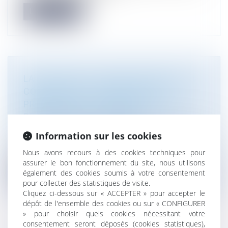
Lire la suite
LA LOI N° 2021-1109 DU 24 AOÛT 2021
CONFORTANT LE RESPECT DES
PRINCIPES DE LA RÉPUBLIQUE A ÉTÉ
PROMULGUÉE ET PUBLIÉE
Droit public
/
Droit de la commande publique
Information sur les cookies
La Loi n° 2021-1109 du 24 août 2021 a pour
objectif principal de « lutter con...
Nous avons recours à des cookies techniques pour
assurer le bon fonctionnement du site, nous utilisons
Lire la suite
également des cookies soumis à votre consentement
pour collecter des statistiques de visite.
Cliquez ci-dessous sur « ACCEPTER » pour accepter le
dépôt de l'ensemble des cookies ou sur « CONFIGURER
» pour choisir quels cookies nécessitant votre
consentement seront déposés (cookies statistiques),