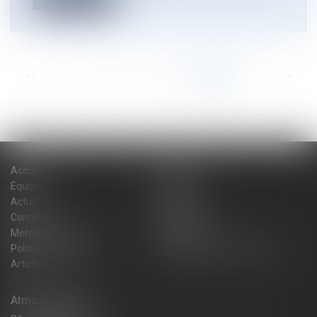
<<
<
...
56
57
58
59
60
61
62
>
>>
Accueil
Cabinet
Équipe
Expertises
Actus
Blog
Contact
Plan du site
Mentions légales
Honoraires
Politique de cookies
Politique de confidentialité
Articles
Atmos Avocats