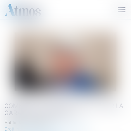
Ouvr
le
men
COMMENT ACTIVER ET FAIRE JOUER LA
GARANTIE DÉCENNALE ?
Publié le :
24/09/2021
Droit immobilier
/
Droit de la construction