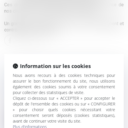
Ces distinctions récompensent avant tout la confiance de
nos clients et le travail collectif de nos équipes.
Un grand merci à celles et ceux qui nous accompagnent et
contribuent à cette réussite.
Information sur les cookies
Nous avons recours à des cookies techniques pour
RÉFÉRÉ ENVIRONNEMENTAL : ABSENCE
assurer le bon fonctionnement du site, nous utilisons
D’EXIGENCE D’UNE ATTEINTE
également des cookies soumis à votre consentement
EFFECTIVE À LA RESSOURCE EN EAU
pour collecter des statistiques de visite.
Droit de l'environnement
Cliquez ci-dessous sur « ACCEPTER » pour accepter le
Une société exploitant une installation de
dépôt de l'ensemble des cookies ou sur « CONFIGURER
» pour choisir quels cookies nécessitant votre
méthanisation a déposé des boues d...
consentement seront déposés (cookies statistiques),
avant de continuer votre visite du site.
Lire la suite
Plus d'informations