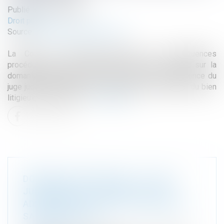
Publié le :
29/07/2026
Droit public
Source :
www.lemag-juridique.com
La Cour de cassation rappelle les conséquences
procédurales d'une contestation sérieuse portant sur la
domanialité publique d'un bien. Lorsque la compétence du
juge judiciaire dépend de la qualification domaniale du bien
litigieux, il ne peut se ...
Lire la suite
DOMANIALITÉ PUBLIQUE : LE JUGE
JUDICIAIRE DOIT SAISIR LE JUGE
ADMINISTRATIF AVANT DE DÉCLINER
SA COMPÉTENCE