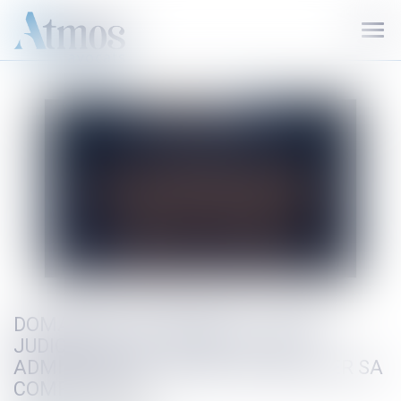
Ouvr
le
men
DOMANIALITÉ PUBLIQUE : LE JUGE
JUDICIAIRE DOIT SAISIR LE JUGE
ADMINISTRATIF AVANT DE DÉCLINER SA
COMPÉTENCE