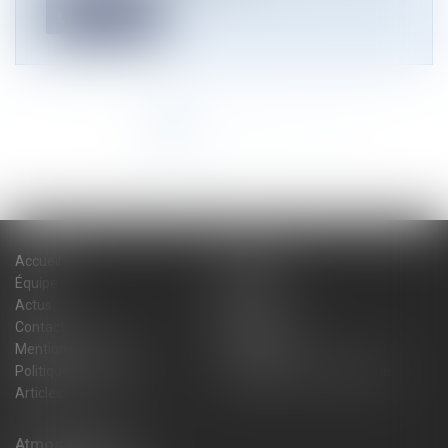
Lire la suite
<<
<
1
2
3
4
5
>
>>
Accueil
Cabinet
Équipe
Expertises
Actus
Blog
Contact
Plan du site
Mentions légales
Honoraires
Politique de cookies
Politique de confidentialité
Articles
Atmos Avocats