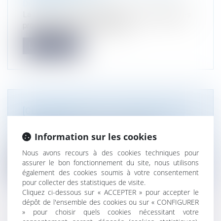
Droit public
La Cour de cassation rappelle les conséquences
procédurales d'une contestatio...
Lire la suite
[CLASSEMENT BEST LAWYERS 2027]
Droit public
Atmos Avocats figure à nouveau dans ce
Information sur les cookies
classement de référence. Nous somme...
Nous avons recours à des cookies techniques pour
assurer le bon fonctionnement du site, nous utilisons
Lire la suite
également des cookies soumis à votre consentement
pour collecter des statistiques de visite.
Cliquez ci-dessous sur « ACCEPTER » pour accepter le
dépôt de l'ensemble des cookies ou sur « CONFIGURER
» pour choisir quels cookies nécessitant votre