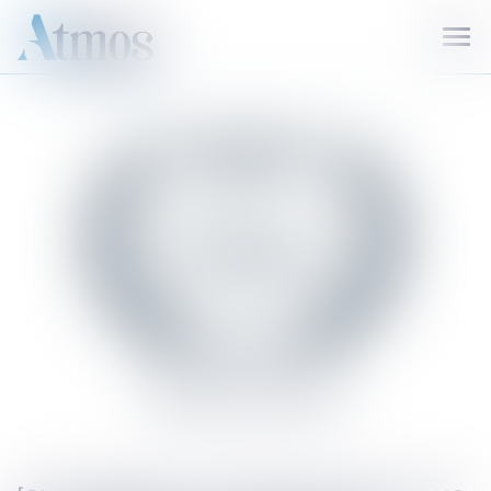
Ouvr
le
men