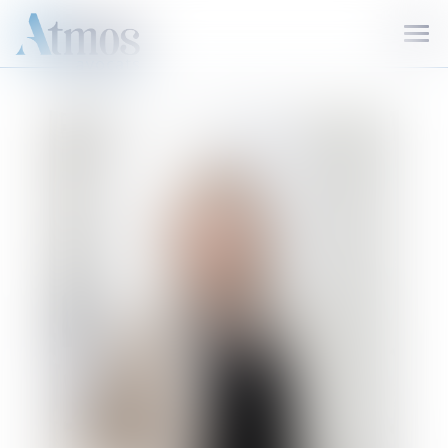
Ouvr
le
men