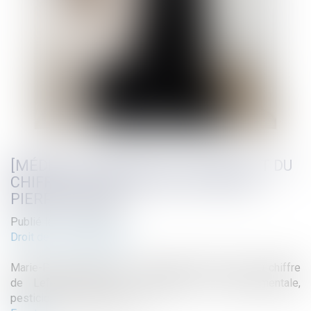
[MÉDIA] LES PODCASTS DU DROIT ET DU
CHIFFRE LEFEBVRE DALLOZ MARIE-
PIERRE MAÎTRE
Publié le :
17/10/2025
Droit de l'environnement
Marie-Pierre Maître dans le podcast du droit et du chiffre
de Lefebvre Dalloz : "Autorisation environnementale,
pesticides et autoroute A69"