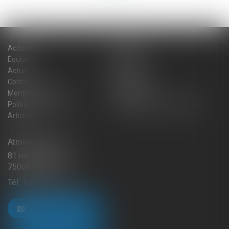
Accueil
Cabinet
Équipe
Expertises
Actus
Blog
Contact
Plan du site
Mentions légales
Honoraires
Politique de cookies
Politique de confidentialité
Articles
Atmos Avocats
81 rue de Monceau
75008 PARIS
Tél :
01 56 59 29 59
NOUS CONTACTER