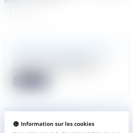
Ecouter.
LA BATAILLE DU ZAN AURA BIEN LIEU !
Droit public
/
Droit de l'urbanisme
Mis en pause en raison des changements de
gouvernements successifs, le Zéro a...
Lire la suite
[ARTICLE] EVALUATION
Information sur les cookies
ENVIRONNEMENTALE : LES