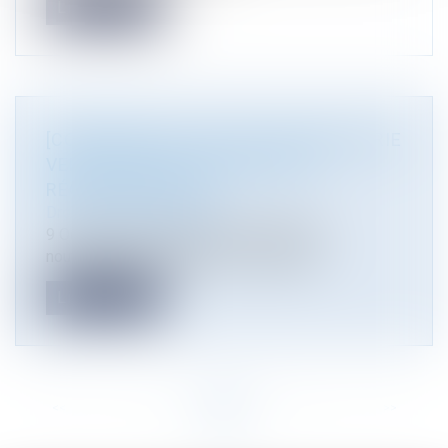
Lire la suite
[CONFÉRENCE D'ACTUALITÉ] INDUSTRIE
VERTE, QUELLES NOUVEAUTÉS
RÉGLEMENTAIRES?
Droit de l'environnement
9 Octobre 2025 "Industrie verte, quelles
nouveautés réglementaires? organisée...
Lire la suite
<<
<
...
2
3
4
5
6
7
8
...
>
>>