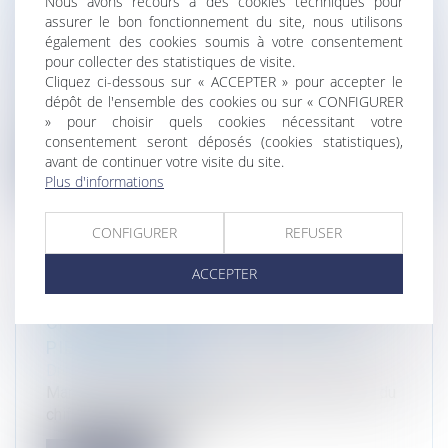
Nous avons recours à des cookies techniques pour
ÉVOLUTIONS SUCCESSIVES LUI
assurer le bon fonctionnement du site, nous utilisons
PERMETTENT-ELLES D'ATTEINDRE SES
également des cookies soumis à votre consentement
OBJECTIFS?
pour collecter des statistiques de visite.
Droit de l'environnement
Cliquez ci-dessous sur « ACCEPTER » pour accepter le
dépôt de l'ensemble des cookies ou sur « CONFIGURER
Marie-Pierre Maître et Johanne Pinot : "Evaluation
» pour choisir quels cookies nécessitant votre
environnementale ; les évo...
consentement seront déposés (cookies statistiques),
avant de continuer votre visite du site.
Lire la suite
Plus d'informations
CONFIGURER
REFUSER
ACCEPTER
[MÉDIA] LES PODCASTS DU DROIT ET DU
CHIFFRE LEFEBVRE DALLOZ MARIE-
PIERRE MAÎTRE
Droit de l'environnement
Marie-Pierre Maître dans le podcast du droit et du
chiffre de Lefebvre Dalloz...