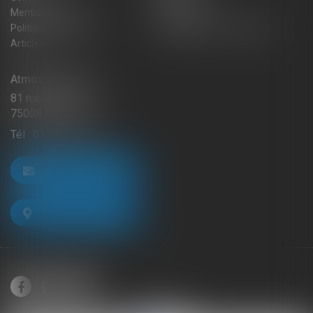
Mentions légales
Honoraires
Politique de cookies
Politique de confidentialité
Articles
Atmos Avocats
81 rue de Monceau
75008 PARIS
Tél :
01 56 59 29 59
NOUS CONTACTER
NOUS LOCALISER