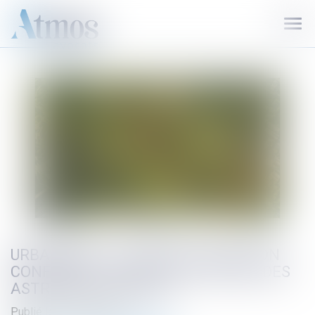
Ouvr
le
men
URBANISME : LA COUR DE CASSATION
CONFIRME LA RIGUEUR DU RÉGIME DES
ASTREINTES PÉNALES
Publié le :
07/07/2025