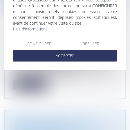
Lire la suite
dépôt de l'ensemble des cookies ou sur « CONFIGURER
» pour choisir quels cookies nécessitant votre
consentement seront déposés (cookies statistiques),
avant de continuer votre visite du site.
Plus d'informations
URBANISME : LA COUR DE CASSATION
CONFIGURER
REFUSER
CONFIRME LA RIGUEUR DU RÉGIME DES
ASTREINTES PÉNALES
ACCEPTER
Droit public
/
Droit de l'urbanisme
Lorsqu’une astreinte est prononcée par le juge
répressif pour assurer l’exécu...
Lire la suite
[FORMATION] INDUSTRIE VERTE,