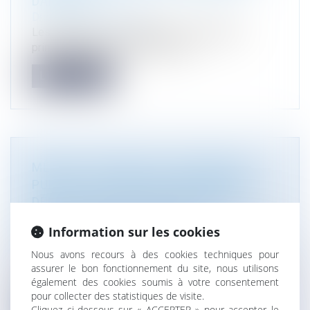
DANS L’UE
Droit de l'environnement
Les énergies renouvelables ont constitué la
principale source de production d...
Lire la suite
MÊME EN PRÉSENCE D’UN MARCHÉ
PUBLIC, L’ACTION EN CONCURRENCE
DÉLOYALE ENTRE PERSONNES DE
DROIT PRIVÉ RELÈVE DE LA
Information sur les cookies
COMPÉTENCE DU JUGE JUDICIAIRE !
Droit public
Nous avons recours à des cookies techniques pour
La Cour de cassation a récemment rendu un arrêt
assurer le bon fonctionnement du site, nous utilisons
également des cookies soumis à votre consentement
particulièrement instructif c...
pour collecter des statistiques de visite.
Cliquez ci-dessous sur « ACCEPTER » pour accepter le