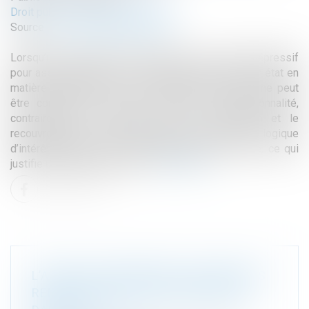
Droit public
/
Droit de l'urbanisme
Source :
www.lemag-juridique.com
Lorsqu’une astreinte est prononcée par le juge répressif
pour assurer l’exécution d’une mesure de remise en état en
matière d’urbanisme, son recouvrement par l’État ne peut
être contesté au titre d’un contrôle de proportionnalité,
contrairement à l’astreinte civile. La liquidation et le
recouvrement de cette astreinte répondent à une logique
d’intérêt général liée à l’aménagement du territoire, ce qui
justifie un régime autonome...
Lire la suite
L’APPROVISIONNEMENT EN ÉNERGIES
RENOUVELABLES EN PROGRESSION