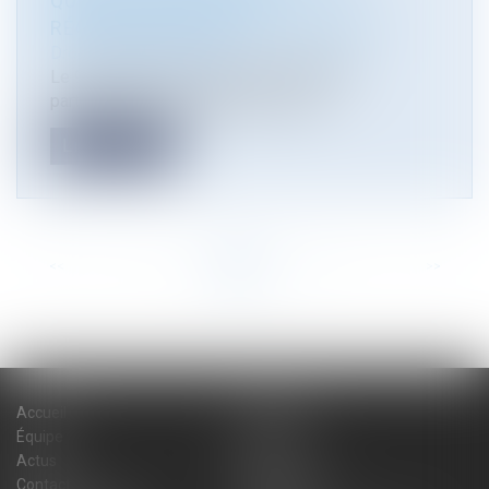
QUELLES NOUVEAUTÉS
RÉGLEMENTAIRES? EFE ABILWAYS
Droit de l'environnement
Le 9 Octobre 2025 : Marie-Pierre Maître
participera à la formation sur le thè...
Lire la suite
<<
<
...
5
6
7
8
9
10
11
...
>
>>
Accueil
Cabinet
Équipe
Expertises
Actus
Blog
Contact
Plan du site