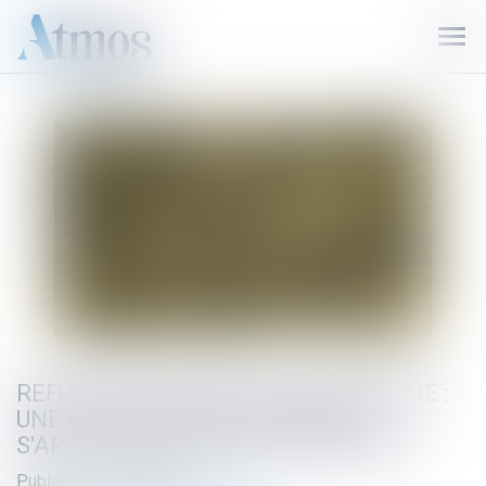
Ouvr
le
men
REFUS D'AUTORISATION D'URBANISME :
UNE PRÉSOMPTION D'URGENCE
S'APPLIQUE DÉSORMAIS EN RÉFÉRÉ
Publié le :
03/08/2026