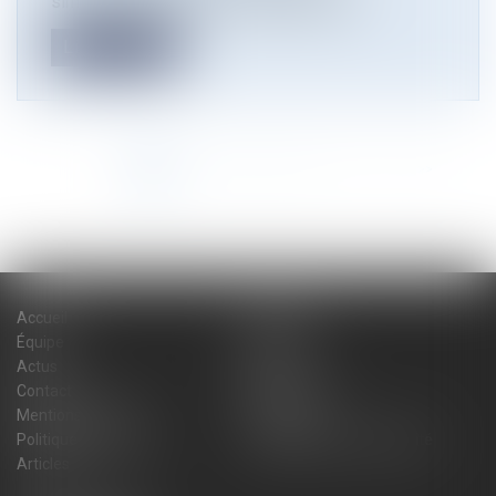
simplification de la vie économique à de...
Lire la suite
<<
<
1
2
3
4
5
6
7
...
>
>>
Accueil
Cabinet
Équipe
Expertises
Actus
Blog
Contact
Plan du site
Mentions légales
Honoraires
Politique de cookies
Politique de confidentialité
Articles