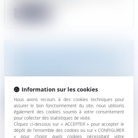
qui contestent un refus de p...
Lire la suite
CONSTRUCTION IRRÉGULIÈRE : UN
PERMIS TACITE PEUT FAIRE OBSTACLE
À LA REMISE EN ÉTAT
Droit public
/
Droit de l'urbanisme
La remise en état d'une construction édifiée sans
Information sur les cookies
permis de construire ne peu...
Nous avons recours à des cookies techniques pour
Lire la suite
assurer le bon fonctionnement du site, nous utilisons
également des cookies soumis à votre consentement
pour collecter des statistiques de visite.
Cliquez ci-dessous sur « ACCEPTER » pour accepter le
dépôt de l'ensemble des cookies ou sur « CONFIGURER
» pour choisir quels cookies nécessitant votre