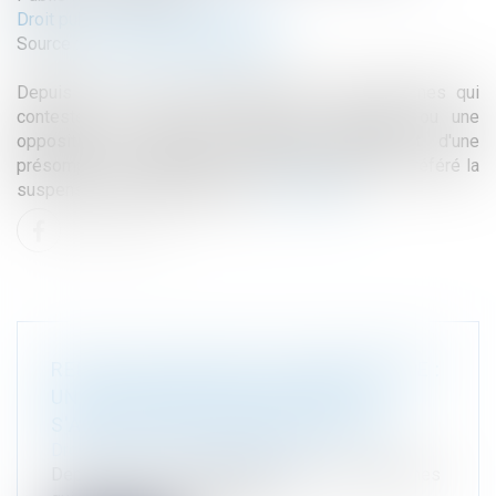
Droit public
/
Droit de l'urbanisme
Source :
www.lemag-juridique.com
Depuis la loi du 26 novembre 2025, les personnes qui
contestent un refus de permis de construire ou une
opposition à déclaration préalable bénéficient d'une
présomption d'urgence lorsqu'elles demandent en référé la
suspension de cette décision...
Lire la suite
REFUS D'AUTORISATION D'URBANISME :
UNE PRÉSOMPTION D'URGENCE
S'APPLIQUE DÉSORMAIS EN RÉFÉRÉ
Droit public
/
Droit de l'urbanisme
Depuis la loi du 26 novembre 2025, les personnes