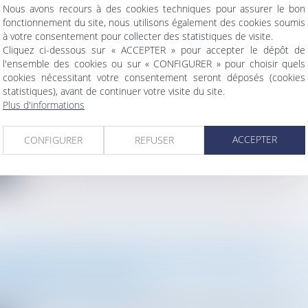
te
Nous avons recours à des cookies techniques pour assurer le bon
fonctionnement du site, nous utilisons également des cookies soumis
à votre consentement pour collecter des statistiques de visite.
Cliquez ci-dessous sur « ACCEPTER » pour accepter le dépôt de
l'ensemble des cookies ou sur « CONFIGURER » pour choisir quels
cookies nécessitant votre consentement seront déposés (cookies
statistiques), avant de continuer votre visite du site.
 : LA COUR DE CASSATION CONFIRME LA RIGUEU
Plus d'informations
ES ASTREINTES PÉNALES
Droit de l'urbanisme
ACCEPTER
CONFIGURER
REFUSER
treinte est prononcée par le juge répressif pour assurer l’exécu..
te
N] INDUSTRIE VERTE, QUELLES NOUVEAUTÉS
TAIRES? EFE ABILWAYS
vironnement