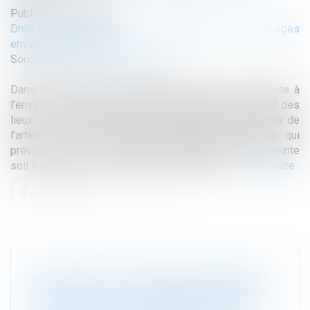
Publié le :
09/04/2025
Droit de l'environnement
/
Réparation des dommages
environnementaux
Source :
www.lemag-juridique.com
Dans le cadre d’une condamnation pénale pour atteinte à
l’environnement, le juge peut ordonner la remise en état des
lieux, à condition toutefois de respecter les exigences de
l’article L 173-5 du Code de l’environnement, texte qui
prévoit qu’elle soit précisément détaillée, et que l’astreinte
soit fixée dans ses montants, délais et durée...
Lire la suite
POLLUTION ET TROUBLE ANORMAL DU
VOISINAGE : LA FAUTE DE LA VICTIME