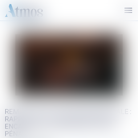
Ouvr
le
men
REMISE EN ÉTAT ENVIRONNEMENTALE :
RAPPEL DES CONDITIONS STRICTES
ENCADRANT LA DÉCISION DU JUGE
PÉNAL