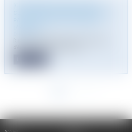
[CLASSEMENT] ATMOS AVOCATS
CLASSÉ DANS DÉCIDEURS-MAGAZINE
PARMI LES MEILLEURS CABINETS
D'AVOCATS
Droit public
[Classement] Atmos Avocats est très heureux
d’être classé, cette année encore...
Lire la suite
<<
<
1
2
3
>
>>
Accueil
Cabinet