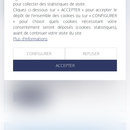
pour collecter des statistiques de visite.
Lire la suite
Cliquez ci-dessous sur « ACCEPTER » pour accepter le
dépôt de l'ensemble des cookies ou sur « CONFIGURER
» pour choisir quels cookies nécessitant votre
consentement seront déposés (cookies statistiques),
avant de continuer votre visite du site.
Plus d'informations
APPEL EN MATIÈRE DE RÉFÉRÉ
ENVIRONNEMENTAL : ATTENTION À LA
CONFIGURER
REFUSER
QUALITÉ POUR AGIR
ACCEPTER
Droit de l'environnement
/
Réparation des
dommages environnementaux
Dans une décision du 18 mars 2025, la Cour de
cassation précise clairement qu...
Lire la suite