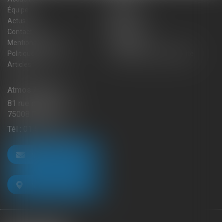
Équipe
Expertises
Actus
Blog
Contact
Plan du site
Mentions légales
Honoraires
Politique de cookies
Politique de confidentialité
Articles
Atmos Avocats
81 rue de Monceau
75008 PARIS
Tél :
01 56 59 29 59
NOUS CONTACTER
NOUS LOCALISER