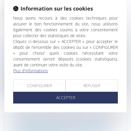
procédurales d'une contestatio...
Information sur les cookies
Lire la suite
Nous avons recours à des cookies techniques pour
assurer le bon fonctionnement du site, nous utilisons
également des cookies soumis à votre consentement
pour collecter des statistiques de visite.
Cliquez ci-dessous sur « ACCEPTER » pour accepter le
dépôt de l'ensemble des cookies ou sur « CONFIGURER
[CLASSEMENT BEST LAWYERS 2027]
» pour choisir quels cookies nécessitant votre
Droit public
consentement seront déposés (cookies statistiques),
avant de continuer votre visite du site.
Atmos Avocats figure à nouveau dans ce
Plus d'informations
classement de référence. Nous somme...
Lire la suite
CONFIGURER
REFUSER
ACCEPTER
ABANDON MANIFESTE D’UNE PARCELLE
: LA PROCÉDURE D’EXPROPRIATION