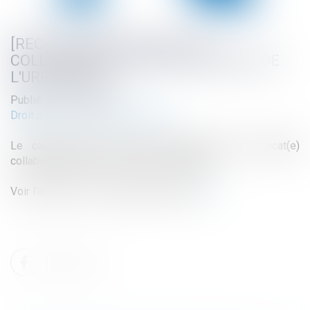
[RECRUTEMENT] AVOCAT(E)
COLLABORATEUR(TRICE) EN DROIT DE
L'URBANISME
Publié le :
03/09/2024
Droit public
/
Droit de l'urbanisme
Le cabinet Atmos Avocats recherche un(e) avocat(e)
collaborateur(trice) en droit de l'urbanisme.
Voir l'annonce sur le village de la justice
ici