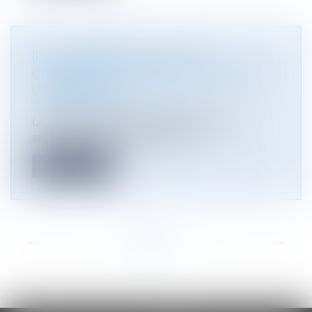
[RECRUTEMENT] AVOCAT(E)
COLLABORATEUR(TRICE) EN DROIT DE
L'URBANISME
Droit public
/
Droit de l'urbanisme
Le cabinet Atmos Avocats recherche un(e)
avocat(e) collaborateur(trice) en dr...
Lire la suite
<<
<
...
6
7
8
9
10
11
12
...
>
>>