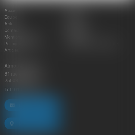
Accueil
Cabinet
Équipe
Expertises
Actus
Blog
Contact
Plan du site
Mentions légales
Honoraires
Politique de cookies
Politique de confidentialité
Articles
Atmos Avocats
81 rue de Monceau
75008 PARIS
Tél :
01 56 59 29 59
NOUS CONTACTER
NOUS LOCALISER