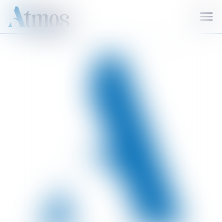
Ouvr
le
men