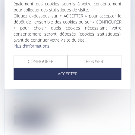
également des cookies soumis à votre consentement
de l'urbanisme et de l'a...
pour collecter des statistiques de visite.
Cliquez ci-dessous sur « ACCEPTER » pour accepter le
Lire la suite
dépôt de l'ensemble des cookies ou sur « CONFIGURER
» pour choisir quels cookies nécessitant votre
consentement seront déposés (cookies statistiques),
avant de continuer votre visite du site.
Plus d'informations
LE CHANGEMENT DE DESTINATION
CONFIGURER
REFUSER
D’UNE CONSTRUCTION EXISTANTE,
MÊME NON ACCOMPAGNÉ DE TRAVAUX,
ACCEPTER
NÉCESSITE UNE DÉCLARATION
PRÉALABLE
Droit public
/
Droit de l'urbanisme
Avant de réaliser des travaux ou en cas de
changement de destination d’un loc...
Lire la suite