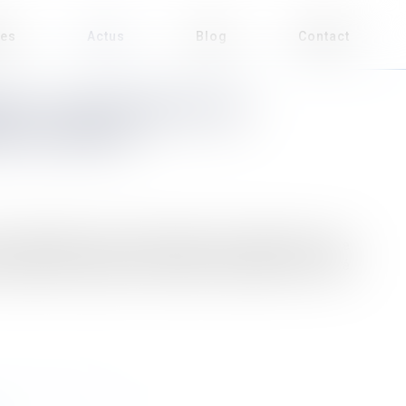
ses
Actus
Blog
Contact
SME : UNE PRÉSOMPTION
S EN RÉFÉRÉ
i contestent un refus de permis de construire ou une
présomption d'urgence lorsqu'elles demandent en référé