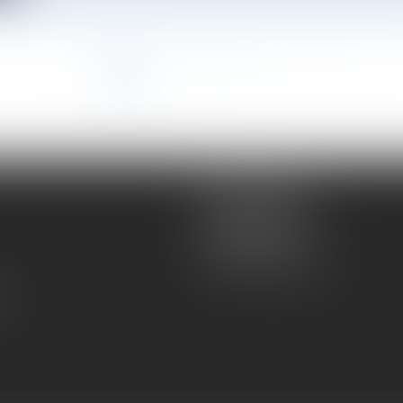
<<
<
1
2
3
4
5
6
7
...
>
>>
Atmos Avocats
81 rue de Monceau
75008 PARIS
Tél :
01 56 59 29 59
té