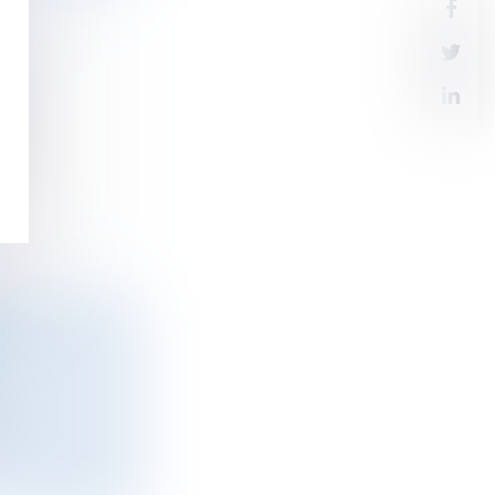
AT
...
E
...