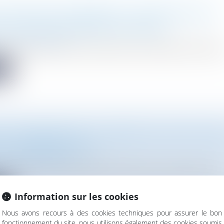
AUTORISATION D'URBANISME : UNE PRÉSOMPTION
E S'APPLIQUE DÉSORMAIS EN RÉFÉRÉ
Droit de l'urbanisme
 du 26 novembre 2025, les personnes qui contestent un refus de p
te
ION IRRÉGULIÈRE : UN PERMIS TACITE PEUT FAI
À LA REMISE EN ÉTAT
Droit de l'urbanisme
état d'une construction édifiée sans permis de construire ne peu.
te
Information sur les cookies
Nous avons recours à des cookies techniques pour assurer le bon
fonctionnement du site, nous utilisons également des cookies soumis