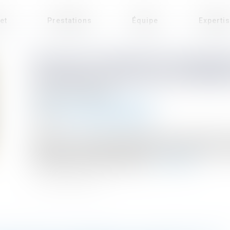
et
Prestations
Équipe
Experti
REFUS D'AUTORISATION D'URBANI
D'URGENCE S'APPLIQUE DÉSORMAI
Publié le :
03/08/2026
Droit public
/
Droit de l'urbanisme
Source :
www.lemag-juridique.com
Depuis la loi du 26 novembre 2025, les personnes qu
opposition à déclaration préalable bénéficient d'une 
la suspension de cette décision...
Lire la suite