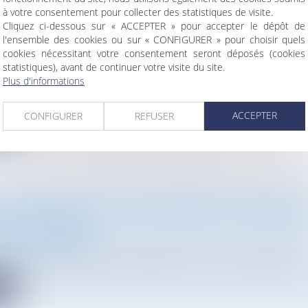
à votre consentement pour collecter des statistiques de visite.
Cliquez ci-dessous sur « ACCEPTER » pour accepter le dépôt de
l'ensemble des cookies ou sur « CONFIGURER » pour choisir quels
ENT DE TERRAIN IRRÉGULIER : LA REMISE EN ÉT
cookies nécessitant votre consentement seront déposés (cookies
NÉE À L'ABSENCE DE RÉGULARISATION POSSIBLE
statistiques), avant de continuer votre visite du site.
Droit de l'urbanisme
Plus d'informations
 ou la remise en état d'un ouvrage réalisé en méconnaissance des
ACCEPTER
CONFIGURER
REFUSER
te
MPLIFICATION DE LA VIE ÉCONOMIQUE : COMMAND
 ET URBANISME
Droit de l'urbanisme
6-403 du 26 mai 2026 de simplification de la vie économique à de
te