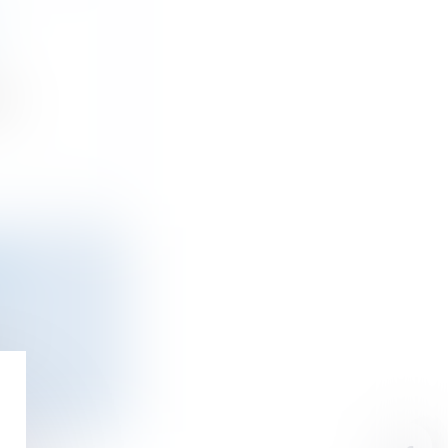
...
RE
..