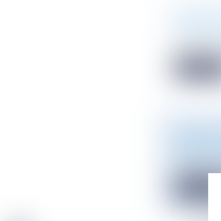
REFUS D'
D'URGENC
Droit public
/
Depuis la loi
Lire la sui
CONSTRUCT
OBSTACLE 
Droit public
/
La remise en 
Lire la sui