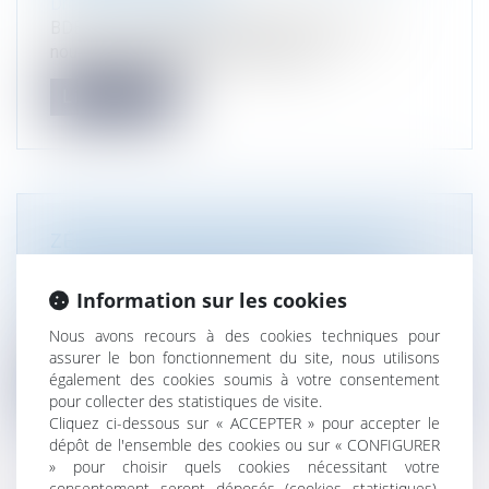
Droit de l'environnement
BDEI n°114 supplément décembre 2024 " La
nouvelle procédure d'autorisation en...
Lire la suite
ZÉRO ARTIFICIALISATION NETTE EN
2050 : QUEL BILAN DE LA LOI 2021 ?
Droit de l'environnement
Information sur les cookies
Un groupe sénatorial a présenté ses travaux
Nous avons recours à des cookies techniques pour
concernant l'application, dans le...
assurer le bon fonctionnement du site, nous utilisons
également des cookies soumis à votre consentement
Lire la suite
pour collecter des statistiques de visite.
Cliquez ci-dessous sur « ACCEPTER » pour accepter le
dépôt de l'ensemble des cookies ou sur « CONFIGURER
» pour choisir quels cookies nécessitant votre
consentement seront déposés (cookies statistiques),