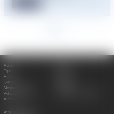
Lire la suite
<<
<
...
6
7
8
9
10
11
12
...
>
>>
Accueil
Cabinet
Équipe
Expertises
Actus
Blog
Contact
Plan du site
Mentions légales
Honoraires
Politique de cookies
Politique de confidentialité
Articles
Atmos Avocats