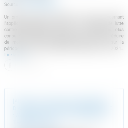
Source :
www.vie-publique.fr
Un groupe sénatorial a présenté ses travaux concernant
l'application, dans les territoires, de la politique de lutte
contre l’artificialisation des sols. De nombreux élus
consultés font part de "difficultés" notamment pour réduire
de moitié le rythme d'artificialisation des sols sur la
période 2021-2031 par rapport à la décennie 2011-2021...
Lire la suite
[ARTICLE] "LA NOUVELLE PROCÉDURE
D'AUTORISATION ENVIRONNEMENTALE
: AVANCÉE DÉCISIVE OU RÉFORME EN
TROMPE(L'OEIL?"