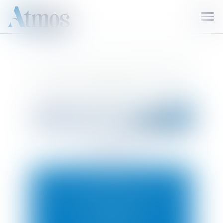
Ouvr
le
men