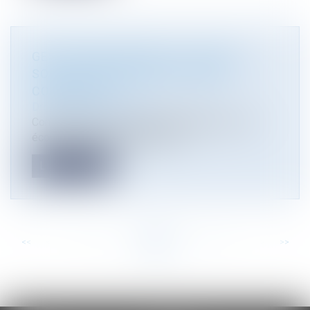
GESTION DES DÉCHETS : QUELLES
SONT LES RÉGLEMENTATIONS À
CONNAÎTRE ?
Droit de l'environnement
Conformément à la loi anti-gaspillage pour une
économie circulaire (AGEC), de...
Lire la suite
<<
<
...
10
11
12
13
14
15
16
...
>
>>