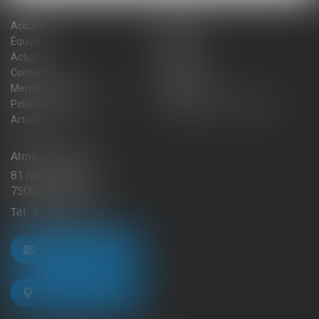
Accueil
Cabinet
Équipe
Expertises
Actus
Blog
Contact
Plan du site
Mentions légales
Honoraires
Politique de cookies
Politique de confidentialité
Articles
Atmos Avocats
81 rue de Monceau
75008 PARIS
Tél :
01 56 59 29 59
NOUS CONTACTER
NOUS LOCALISER