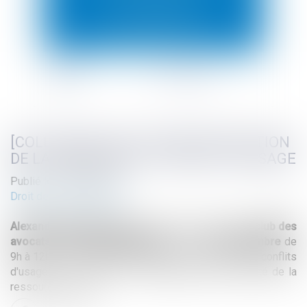
[COLLOQUE] L'EAU : ENTRE PROTECTION
DE LA RESSOURCE ET CONFLITS D'USAGE
Publié le :
25/09/2023
Droit de l'environnement
Alexandre Moustardier
participera au colloque du
club des
avocats environnementalistes
le jeudi
28 septembre
de
9h à 12h " L'eau : entre protection de la ressource et conflits
d'usage" sur le thème : "L'industriel face à la rareté de la
ressource en eau"