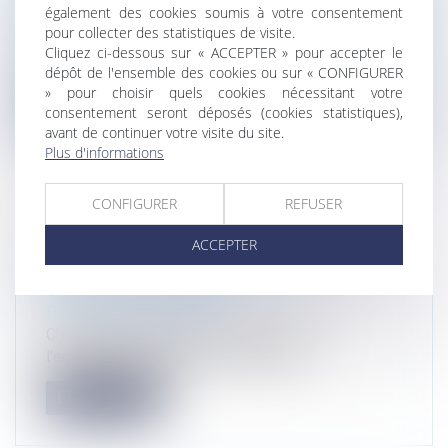
également des cookies soumis à votre consentement
Droit de l'environnement
pour collecter des statistiques de visite.
Marie-Pierre Maître participera le 12 octobre
Cliquez ci-dessous sur « ACCEPTER » pour accepter le
2023 à la conférence d'actuali...
dépôt de l'ensemble des cookies ou sur « CONFIGURER
» pour choisir quels cookies nécessitant votre
Lire la suite
consentement seront déposés (cookies statistiques),
avant de continuer votre visite du site.
Plus d'informations
CONFIGURER
REFUSER
CHRONIQUE DE JURISPRUDENCE DE
ACCEPTER
DROIT DE L'ENVIRONNEMENT -LA
GAZETTE DU PALAIS
Droit de l'environnement
Chronique de jurisprudence de droit de
l'environnement parue à la Gazette du...
Lire la suite