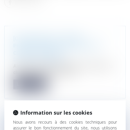
[COLLOQUE] L'EAU : ENTRE
PROTECTION DE LA RESSOURCE ET
CONFLITS D'USAGE
Droit de l'environnement
Alexandre Moustardier participera au colloque du
club des avocats environneme...
Lire la suite
Information sur les cookies
Nous avons recours à des cookies techniques pour
[CONFÉRENCE] NOUVELLE LOI "
assurer le bon fonctionnement du site, nous utilisons
INDUSTRIE VERTE" 12 OCTOBRE 2023