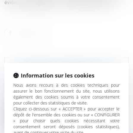
évidemment prégnantes en droit de l'environnement.
[CLASSEMENT ] ATMOS AVOCATS DANS
Information sur les cookies
LE CLASSEMENT CHAMBERS DES
MEILLEURS CABINETS D'AVOCATS
Nous avons recours à des cookies techniques pour
assurer le bon fonctionnement du site, nous utilisons
Droit de l'environnement
également des cookies soumis à votre consentement
Pour la 6ᵉ année consécutive, Atmos Avocats
pour collecter des statistiques de visite.
figure dans le classement Chamber...
Cliquez ci-dessous sur « ACCEPTER » pour accepter le
dépôt de l'ensemble des cookies ou sur « CONFIGURER
Lire la suite
» pour choisir quels cookies nécessitant votre
consentement seront déposés (cookies statistiques),
avant de continuer votre visite du site.