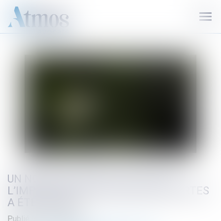
Ouvr
le
men
UN NOUVEAU DÉCRET FACILITANT
L’IMPLANTATION D’INDUSTRIES VERTES
A ÉTÉ PUBLIÉ !
Publié le :
22/07/2024