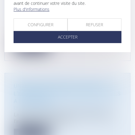
avant de continuer votre visite du site.
PARMI LES MEILLEURS CABINETS
Plus d'informations
D'AVOCATS
Droit public
CONFIGURER
REFUSER
[Classement] Atmos Avocats est très heureux
d’être classé, cette année encore...
ACCEPTER
Lire la suite
UN NOUVEAU DÉCRET FACILITANT
L’IMPLANTATION D’INDUSTRIES VERTES
A ÉTÉ PUBLIÉ !
Droit de l'environnement
/
Droit de l'énergie
La loi n° 2023-973 du 23 octobre 2023 relative à
l’industrie verte a pour obj...
Lire la suite