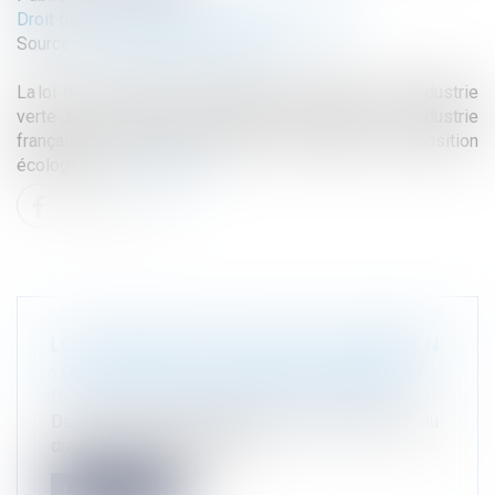
Droit de l'environnement
/
Droit de l'énergie
Source :
www.lemag-juridique.com
La loi n° 2023-973 du 23 octobre 2023 relative à l’industrie
verte a pour objectif d’accélérer la relance de l’industrie
française en favorisant, dans un même temps, la transition
écologique...
Lire la suite
LOI D’ADAPTATION AU DROIT EUROPÉEN
: DU NOUVEAU EN MATIÈRE D’ÉNERGIE
Droit de l'environnement
/
Droit de l'énergie
Dans le cadre d’une adaptation du droit français au
droit de l’Union européen...
Lire la suite