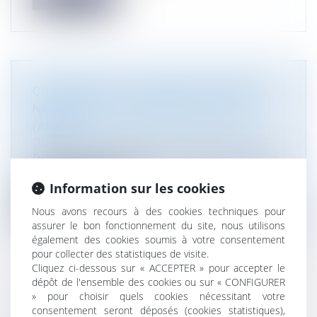
CRÉATION DE L'AUTORITÉ DE SÛRETÉ
NUCLÉAIRE ET RADIOPROTECTION
(ASNR)
Droit de l'environnement
/
Droit de l'énergie
Depuis le 1er janvier 2025, le contrôle de l'activité
nucléaire relève de l'A...
Information sur les cookies
Lire la suite
Nous avons recours à des cookies techniques pour
assurer le bon fonctionnement du site, nous utilisons
également des cookies soumis à votre consentement
pour collecter des statistiques de visite.
Cliquez ci-dessous sur « ACCEPTER » pour accepter le
dépôt de l'ensemble des cookies ou sur « CONFIGURER
[CLASSEMENT] ATMOS AVOCATS
» pour choisir quels cookies nécessitant votre
consentement seront déposés (cookies statistiques),
CLASSÉ DANS DÉCIDEURS-MAGAZINE