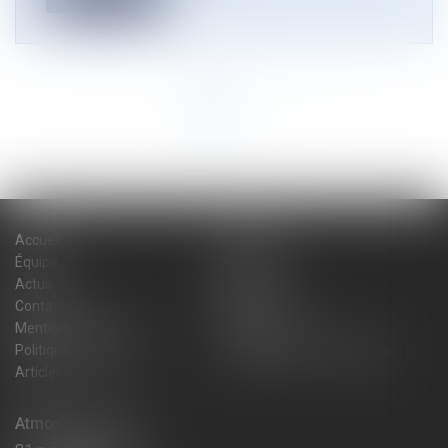
<<
<
1
2
>
>>
Accueil
Cabinet
Équipe
Expertises
Actus
Blog
Contact
Plan du site
Mentions légales
Honoraires
Politique de cookies
Politique de confidentialité
Articles
Atmos Avocats