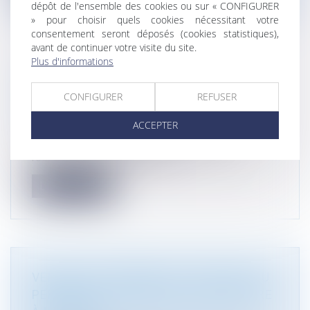
dépôt de l'ensemble des cookies ou sur « CONFIGURER
» pour choisir quels cookies nécessitant votre
consentement seront déposés (cookies statistiques),
avant de continuer votre visite du site.
Plus d'informations
[RECRUTEMENT] ATMOS AVOCATS
RECHERCHE STAGIAIRES 2ÈME SEM
CONFIGURER
REFUSER
2023 ET 1ER SEM 2024
ACCEPTER
Droit immobilier
Stagiaire en droit des contrats, droit de la
responsabilité civile et droit i...
Lire la suite
VENTE D’UN TERRAIN ET CADUCITÉ DU
PERMIS DE CONSTRUIRE POSTÉRIEURE