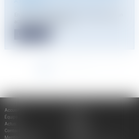
À LA VENTE
Droit immobilier
/
Droit de la construction
En 2008, une grange à démolir a été vendue par un
acte de vente faisant état...
Lire la suite
<<
<
1
2
3
4
5
6
7
>
>>
Accueil
Cabinet
Équipe
Expertises
Actus
Blog
Contact
Plan du site
Mentions légales
Honoraires