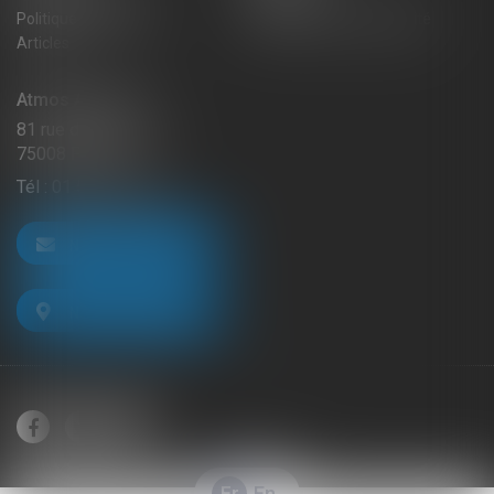
Politique de cookies
Politique de confidentialité
Articles
Atmos Avocats
81 rue de Monceau
75008 PARIS
Tél :
01 56 59 29 59
NOUS CONTACTER
NOUS LOCALISER
Fr
En