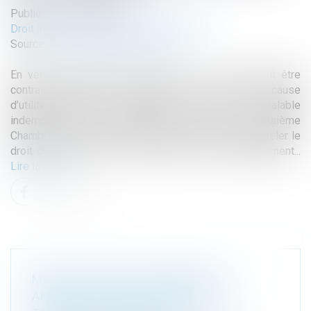
Publié le :
18/10/2023
Droit immobilier
/
Droit de la construction
Source :
www.lemag-juridique.com
En vertu de l’article 545 du Code civil, nul ne peut être
contraint de céder sa propriété, si ce n’est pour cause
d’utilité publique, et moyennant une juste et préalable
indemnité. Sur le fondement de cet article, la Troisième
Chambre civile de la Cour de cassation vient de rappeler le
droit du propriétaire à la démolition de tout empiétement...
Lire la suite
MÉTHODOLOGIE DU REPÉRAGE
AMIANTE AVANT DÉMOLITION OU