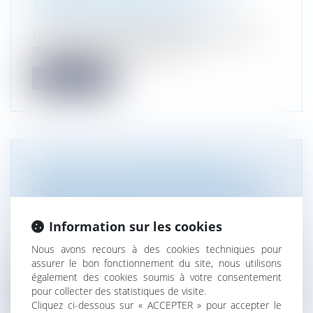
TRAVAUX DE DÉMOLITION
Droit immobilier
/
Droit de la construction
Le repérage amiante avant démolition doit être
réalisé sur des immeubles dont...
Lire la suite
LE DROIT DU PROPRIÉTAIRE À LA
DÉMOLITION DE TOUT EMPIÉTEMENT
N’EST PAS SOUMIS À UN CONTRÔLE DE
PROPORTIONNALITÉ
Information sur les cookies
Droit immobilier
/
Droit de la construction
Nous avons recours à des cookies techniques pour
En vertu de l’article 545 du Code civil, nul ne peut
assurer le bon fonctionnement du site, nous utilisons
être contraint de céder...
également des cookies soumis à votre consentement
pour collecter des statistiques de visite.
Lire la suite
Cliquez ci-dessous sur « ACCEPTER » pour accepter le