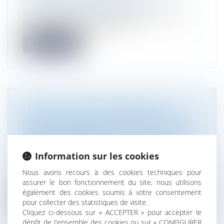
Droit immobilier
/
Droit de la construction
Le repérage amiante avant démolition doit être
réalisé sur des immeubles dont...
Lire la suite
LE DROIT DU PROPRIÉTAIRE À LA
DÉMOLITION DE TOUT EMPIÉTEMENT
N’EST PAS SOUMIS À UN CONTRÔLE DE
PROPORTIONNALITÉ
Information sur les cookies
Droit immobilier
/
Droit de la construction
En vertu de l’article 545 du Code civil, nul ne peut
Nous avons recours à des cookies techniques pour
être contraint de céder...
assurer le bon fonctionnement du site, nous utilisons
également des cookies soumis à votre consentement
Lire la suite
pour collecter des statistiques de visite.
Cliquez ci-dessous sur « ACCEPTER » pour accepter le
dépôt de l'ensemble des cookies ou sur « CONFIGURER