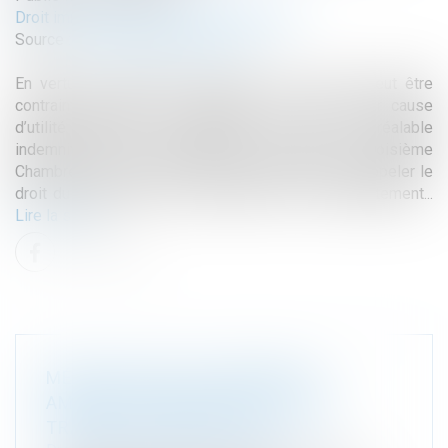
Droit immobilier
/
Droit de la construction
Source :
www.lemag-juridique.com
En vertu de l’article 545 du Code civil, nul ne peut être
contraint de céder sa propriété, si ce n’est pour cause
d’utilité publique, et moyennant une juste et préalable
indemnité. Sur le fondement de cet article, la Troisième
Chambre civile de la Cour de cassation vient de rappeler le
droit du propriétaire à la démolition de tout empiétement...
Lire la suite
MÉTHODOLOGIE DU REPÉRAGE
AMIANTE AVANT DÉMOLITION OU
TRAVAUX DE DÉMOLITION