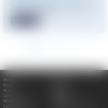
Droit immobilier
/
Droit de la construction
En 2008, une grange à démolir a été vendue par un
acte de vente faisant état...
Lire la suite
<<
<
1
2
3
4
5
6
7
>
>>
Accueil
Cabinet
Équipe
Expertises
Actus
Blog
Contact
Plan du site
Mentions légales
Honoraires
Politique de cookies
Politique de confidentialité