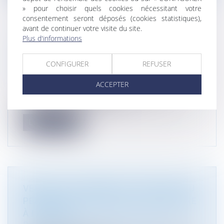
» pour choisir quels cookies nécessitant votre
consentement seront déposés (cookies statistiques),
avant de continuer votre visite du site.
Plus d'informations
[RECRUTEMENT] ATMOS AVOCATS
RECHERCHE STAGIAIRES 2ÈME SEM
CONFIGURER
REFUSER
2023 ET 1ER SEM 2024
Droit immobilier
ACCEPTER
Stagiaire en droit des contrats, droit de la
responsabilité civile et droit i...
Lire la suite
VENTE D’UN TERRAIN ET CADUCITÉ DU
PERMIS DE CONSTRUIRE POSTÉRIEURE
À LA VENTE