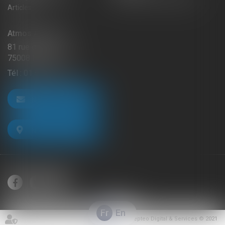
Articles
Atmos Avocats
81 rue de Monceau
75008 PARIS
Tél :
01 56 59 29 59
NOUS CONTACTER
NOUS LOCALISER
Fr
En
Septeo Digital & Services © 2021