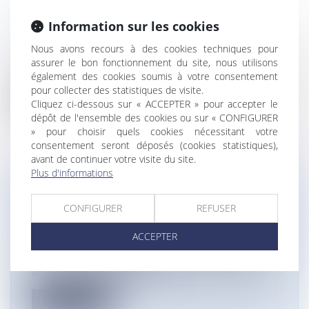
RECHERCHE STAGIAIRES 2ÈME SEM
Information sur les cookies
2023 ET 1ER SEM 2024
Droit immobilier
Nous avons recours à des cookies techniques pour
Stagiaire en droit des contrats, droit de la
assurer le bon fonctionnement du site, nous utilisons
responsabilité civile et droit i...
également des cookies soumis à votre consentement
pour collecter des statistiques de visite.
Lire la suite
Cliquez ci-dessous sur « ACCEPTER » pour accepter le
dépôt de l'ensemble des cookies ou sur « CONFIGURER
» pour choisir quels cookies nécessitant votre
consentement seront déposés (cookies statistiques),
avant de continuer votre visite du site.
Plus d'informations
VENTE D’UN TERRAIN ET CADUCITÉ DU
PERMIS DE CONSTRUIRE POSTÉRIEURE
CONFIGURER
REFUSER
À LA VENTE
ACCEPTER
Droit immobilier
/
Droit de la construction
En 2008, une grange à démolir a été vendue par un
acte de vente faisant état...
Lire la suite