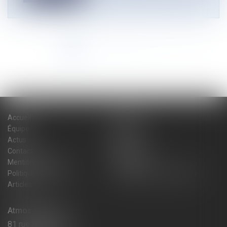
<<
<
1
2
3
4
5
6
7
>
>>
Accueil
Cabinet
Équipe
Expertises
Actus
Blog
Contact
Plan du site
Mentions légales
Honoraires
Politique de cookies
Politique de confidentialité
Articles
Atmos Avocats
81 rue de Monceau