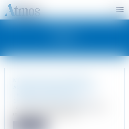
Ouvr
le
men
BLOG
MÉTHODOLOGIE DU REPÉRAGE
AMIANTE AVANT DÉMOLITION OU
TRAVAUX DE DÉMOLITION
Droit immobilier
/
Droit de la construction
Le repérage amiante avant démolition doit être
réalisé sur des immeubles dont...
Lire la suite