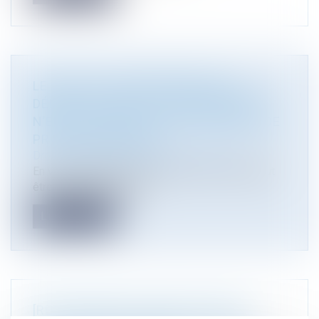
LE DROIT DU PROPRIÉTAIRE À LA
DÉMOLITION DE TOUT EMPIÉTEMENT
N’EST PAS SOUMIS À UN CONTRÔLE DE
PROPORTIONNALITÉ
Droit immobilier
/
Droit de la construction
En vertu de l’article 545 du Code civil, nul ne peut
être contraint de céder...
Lire la suite
[RECRUTEMENT] ATMOS AVOCATS