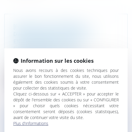
[FORMATION] CONFÉRENCE
D’ACTUALITÉ EFE : ÉVALUATION
ENVIRONNEMENTALE ET
PARTICIPATION DU PUBLIC
Actualité du cabinet
Information sur les cookies
27 et 28 mai 2021 : conférence EFE avec la
participation de François Braud....
Nous avons recours à des cookies techniques pour
assurer le bon fonctionnement du site, nous utilisons
Lire la suite
également des cookies soumis à votre consentement
pour collecter des statistiques de visite.
Cliquez ci-dessous sur « ACCEPTER » pour accepter le
dépôt de l'ensemble des cookies ou sur « CONFIGURER
» pour choisir quels cookies nécessitant votre
consentement seront déposés (cookies statistiques),
avant de continuer votre visite du site.
[INTERVIEW] ALEXANDRE
Plus d'informations
MOUSTARDIER DANS L’ÉMISSION «