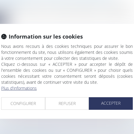
vironnement
actualité " Droit des ICPE : quelles nouveautés? " Organisée pa..
te
Information sur les cookies
Nous avons recours à des cookies techniques pour assurer le bon
fonctionnement du site, nous utilisons également des cookies soumis
à votre consentement pour collecter des statistiques de visite.
 INSTALLATIONS CLASSÉES POUR LA PROTECTION
Cliquez ci-dessous sur « ACCEPTER » pour accepter le dépôt de
NEMENT : L'ÉVOLUTION DE NOTRE DROIT S'ACCÉ
l'ensemble des cookies ou sur « CONFIGURER » pour choisir quels
vironnement
cookies nécessitant votre consentement seront déposés (cookies
 classées pour la protection de l'environnement : l'évolution d...
statistiques), avant de continuer votre visite du site.
Plus d'informations
te
ACCEPTER
CONFIGURER
REFUSER
MENT] ATMOS AVOCATS RECRUTE SES FUTURS ST