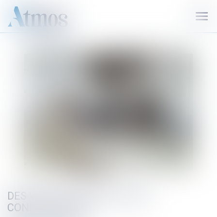
Ouvr
le
men
DES VICES TU DEVRAS AVOIR
CONNAISSANCE…