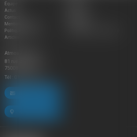
Équipe
Expertises
Actus
Blog
Contact
Plan du site
Mentions légales
Honoraires
Politique de cookies
Politique de confidentialité
Articles
Atmos Avocats
81 rue de Monceau
75008 PARIS
Tél :
01 56 59 29 59
NOUS CONTACTER
NOUS LOCALISER