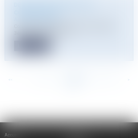
DES VICES TU DEVRAS AVOIR
CONNAISSANCE…
Actualité du cabinet
Commentaire de l’arrêt de la Cour de cassation,
3ème civ., 29 juin 2017, n° 1...
Lire la suite
<<
<
...
124
125
126
127
128
129
130
...
>
>>
Accueil
Cabinet