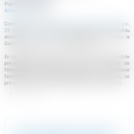
Publié le :
02/02/2018
Actualité du cabinet
Commentaire de l’arrêt de la
Cour de cassation, 3ème civ.,
29 juin 2017, n° 16-18.087
, Consorts X et sté Andrau
immobilier / SCI Alsel, par Julien Girard, publié dans la
Gazette du Palais n° 3 – 23 janvier 2018, p. 27
En sa qualité de dernier exploitant d’un garage automobile
précédemment exploité par son père, le vendeur de
l’immeuble ayant abrité ledit garage ne peut ignorer
l’existence des cuves enterrées et ne peut, dès lors, se
prévaloir d’une clause de non-garantie des vices cachés.
L’ECHA RECOMMANDE L’INSCRIPTION