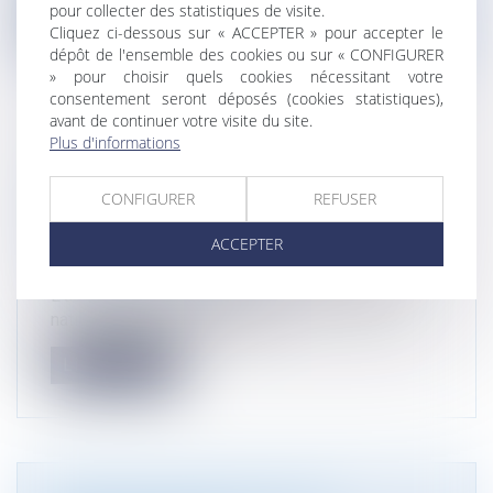
pour collecter des statistiques de visite.
Lire la suite
Cliquez ci-dessous sur « ACCEPTER » pour accepter le
dépôt de l'ensemble des cookies ou sur « CONFIGURER
» pour choisir quels cookies nécessitant votre
consentement seront déposés (cookies statistiques),
avant de continuer votre visite du site.
Plus d'informations
LE DROIT DE L’ENVIRONNEMENT
INNERVE TOUTES LES BRANCHES DU
CONFIGURER
REFUSER
DROIT ET S’INVITE DANS LES RÈGLES
ACCEPTER
DU CODE DE COMMERCE
Actualité du cabinet
L’autorisation de transfert du marché d’intérêt
national (MIN) de NICE, prise...
Lire la suite