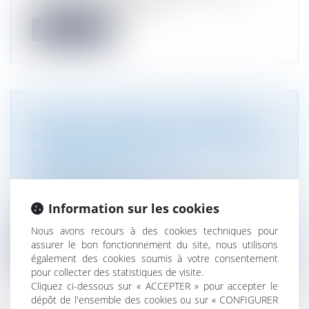
constitue en France la prem...
Lire la suite
DISPOSITIF FR-ALERT : LES MAIRES
POURRONT DEMANDER LE LANCEMENT
D'UNE ALERTE EN CAS DE
CATASTROPHE
Droit public
/
Droit administratif
Le gouvernement a lancé cette semaine une
Information sur les cookies
campagne de communication sur le di...
Nous avons recours à des cookies techniques pour
assurer le bon fonctionnement du site, nous utilisons
Lire la suite
également des cookies soumis à votre consentement
pour collecter des statistiques de visite.
Cliquez ci-dessous sur « ACCEPTER » pour accepter le
dépôt de l'ensemble des cookies ou sur « CONFIGURER