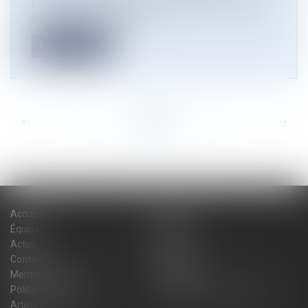
Pour retenir la faute d’un diagnostiqueur d’amiante,
le juge peut tenir compt...
Lire la suite
<<
<
...
56
57
58
59
60
61
62
...
>
>>
Accueil
Cabinet
Équipe
Expertises
Actus
Blog
Contact
Plan du site
Mentions légales
Honoraires
Politique de cookies
Politique de confidentialité
Articles