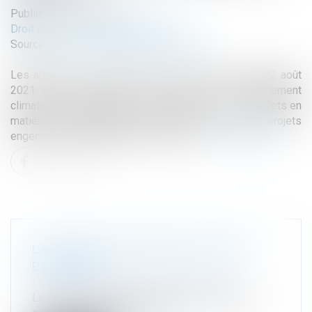
Publié le :
03/11/2022
Droit public
/
Droit de l'urbanisme
Source :
www.maisondescommunes85.fr
Les articles 215 et 216 de la loi n° 2021-1104 du 22 août
2021 ont pour objectif de lutter contre le dérèglement
climatique et de renforcer la résilience face à ses effets en
matière d'aménagement commercial pour les projets
engendrant une artificialisation des sols...
Lire la suite
LA RÉNOVATION ÉNERGÉTIQUE DES
BÂTIMENTS
Droit immobilier
/
Droit de la construction
Le secteur du bâtiment, résidentiel et tertiaire,