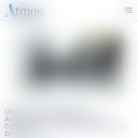
Ouvr
le
men
URBANISME COMMERCIAL :
AUTORISATION D’EXPLOITATION
COMMERCIALE ET ARTIFICIALISATION
DES SOLS