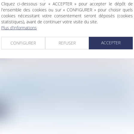
Cliquez ci-dessous sur « ACCEPTER » pour accepter le dépôt de
l'ensemble des cookies ou sur « CONFIGURER » pour choisir quels
RNEMENT DÉVOILE SA STRATÉGIE NATIONALE BIO
cookies nécessitant votre consentement seront déposés (cookies
 DE LONGUE DATE
statistiques), avant de continuer votre visite du site.
vironnement
/
Travaux et impact environnemental
Plus d'informations
nt a publié jeudi 20 juillet 2023, en pleine annonce de remaniem
ACCEPTER
CONFIGURER
REFUSER
te
D’UNE DEMANDE D’AUTORISATION D’URBANISME
Droit de l'urbanisme
23-1 du Code de l’urbanisme liste les personnes ayant qualité p...
te