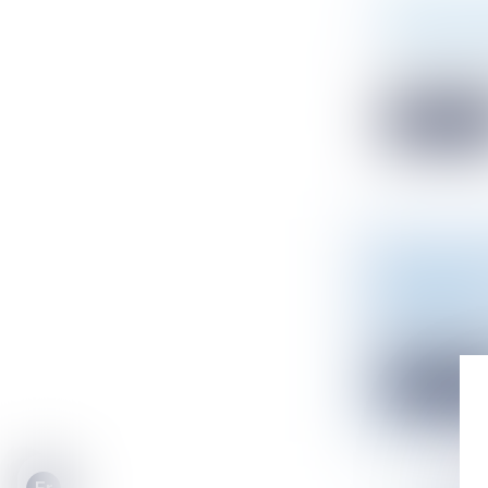
RÉGATE A
CLUB 30 
Actualité du 
Atmos Avocats
Lire la sui
MISE EN Œ
CADASTR
Droit public
/
Afin d’assurer
Lire la sui