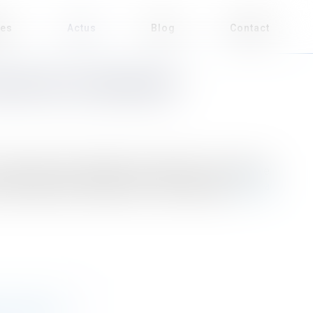
ses
Actus
Blog
Contact
RISATION D’URBANISME
s personnes ayant qualité pour déposer une demande
 peuvent déposer ensemble une telle demande...
Lire la