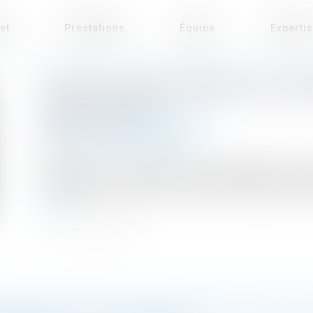
et
Prestations
Équipe
Experti
RETRAIT D’UNE DEMANDE D’AUTO
Publié le :
25/08/2023
Droit public
/
Droit de l'urbanisme
Source :
www.actu-juridique.fr
L’article R. 423-1 du Code de l’urbanisme liste le
d’autorisation d’urbanisme. Plusieurs propriétaires
suite