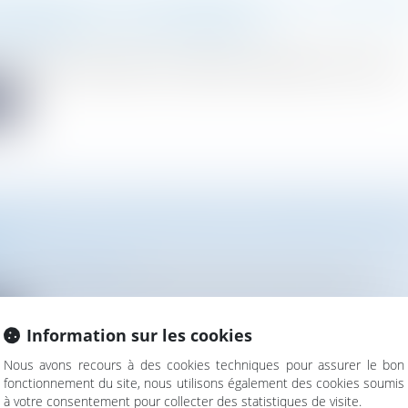
TMOS AVOCATS EN PARTENARIAT AVEC LE DEAUVI
SEPTEMBRE ET 1ER OCTORE 2023
cabinet
 a le plaisir d’organiser une régate en partenariat avec le Deau..
te
UVRE PAR LA DGFIP DES ÉVOLUTIONS RELATIVES 
E
Droit de l'urbanisme
 une mise à jour plus efficiente et fiable du cadastre, la DGFi...
te
Information sur les cookies
Nous avons recours à des cookies techniques pour assurer le bon
fonctionnement du site, nous utilisons également des cookies soumis
à votre consentement pour collecter des statistiques de visite.