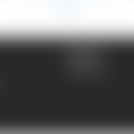
<<
<
...
39
40
41
42
43
44
45
...
>
>>
Atmos Avocats
81 rue de Monceau
75008 PARIS
Tél :
01 56 59 29 59
té