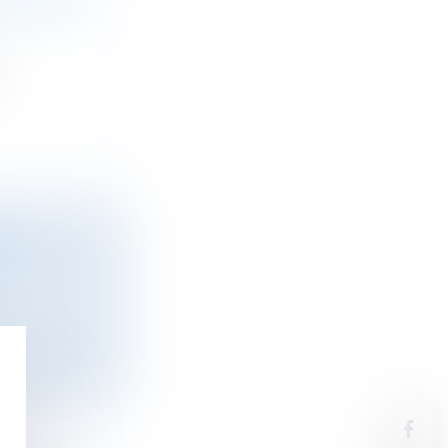
LLE YACHT
.
AU