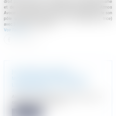
droit public (droit de l’environnement/ droit de l’urbanisme
et de la construction/ droit public des affaires), Atmos
Avocats recherche dans le cadre du développement de son
pôle urbanisme/ construction, un(e) collaborateur( trice)
avec 3 à 5 ans d’expérience.
Voir l'annonce
[INTERVIEW] ALEXANDRE
MOUSTARDIER DANS L’ÉMISSION «
L’INFO DU VRAI » DE YVES CALVI
Actualité du cabinet
Alexandre Moustardier, avocat associé au sein du
cabinet Atmos Avocats était...
Lire la suite