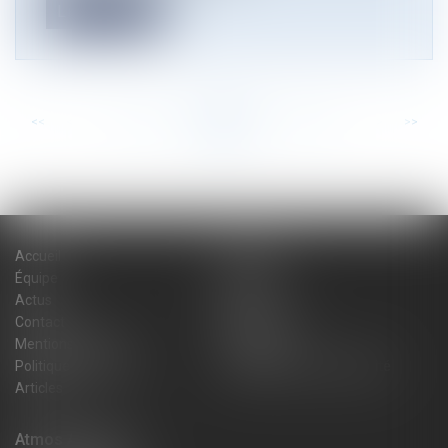
Lire la suite
<<
<
...
83
84
85
86
87
88
89
...
>
>>
Accueil
Cabinet
Équipe
Expertises
Actus
Blog
Contact
Plan du site
Mentions légales
Honoraires
Politique de cookies
Politique de confidentialité
Articles
Atmos Avocats