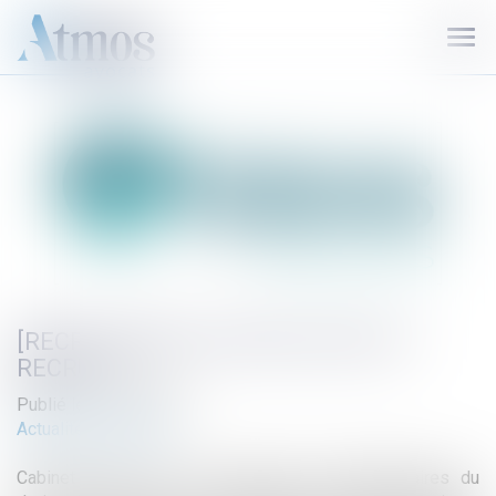
Ouvr
le
men
[RECRUTEMENT] ATMOS AVOCATS
RECRUTE
Publié le :
27/04/2021
Actualité du cabinet
Cabinet leader sur trois domaines complémentaires du