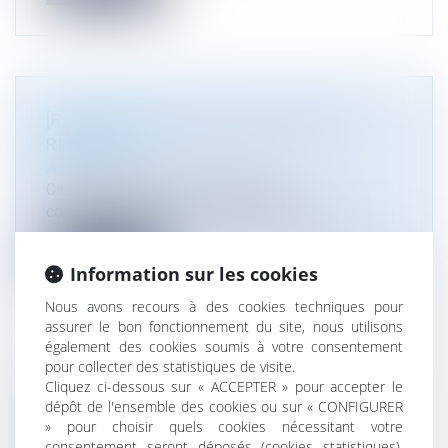
[RECRUTEMENT] ATMOS AVOCATS
RECRUTE
Actualité du cabinet
Cabinet leader sur trois domaines
complémentaires du droit public (droit de l...
Lire la suite
Information sur les cookies
Nous avons recours à des cookies techniques pour
assurer le bon fonctionnement du site, nous utilisons
également des cookies soumis à votre consentement
pour collecter des statistiques de visite.
[DISTINCTION] PALMARÈS 2021 DES
Cliquez ci-dessous sur « ACCEPTER » pour accepter le
dépôt de l'ensemble des cookies ou sur « CONFIGURER
AVOCATS DU POINT, ATMOS AVOCATS
» pour choisir quels cookies nécessitant votre
RECONNU POUR LA DEUXIÈME ANNÉE
consentement seront déposés (cookies statistiques),