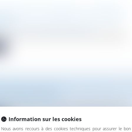
ES DÉCHETS DES FILIÈRES REP : DES PROGRÈS
ANTS
vironnement
/
Gestion des déchets et pollutions
r des années 1990, les filières relevant de la responsabilité é...
te
CE] MARIE-PIERRE MAÎTRE "INDUSTRIE VERTE : 
ÉS RÉGLEMENTAIRES?"
aître participera à la conférence d'actualité organisée par EFE...
Information sur les cookies
te
Nous avons recours à des cookies techniques pour assurer le bon