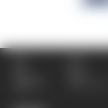
Accueil
Cabinet
Équipe
Expertises
Actus
Blog
Contact
Plan du site
Mentions légales
Honoraires
Politique de cookies
Politique de confidentiali
Articles