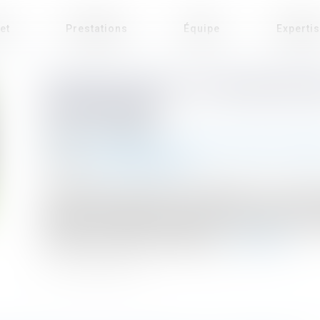
et
Prestations
Équipe
Experti
QU’EST-CE QUE LE “PLAN INDUSTRI
EUROPÉENNE ?
Publié le :
27/08/2024
Droit de l'environnement
/
Travaux et impact environne
Source :
www.touteleurope.eu
Présenté par la Commission européenne le 1er février 
soutenir l'industrie dans le cadre de la transitio
répondre à l'Inflation Reduction Act (IRA) mis en p
milliards de dollars de subventions...
Lire la suite