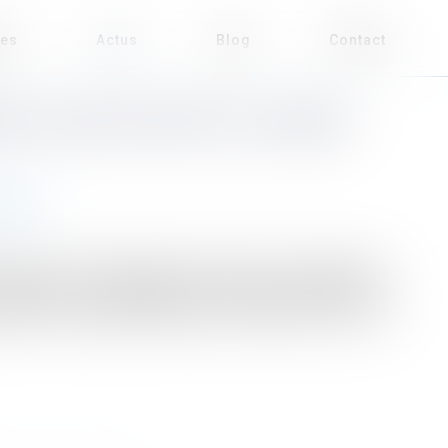
ses
Actus
Blog
Contact
EL DU PACTE VERT” DE L’UNION
mental
2023, le "plan industriel du Pacte vert" est destiné à
n écologique. Cet ensemble de mesures ambitionne de
lace par le président américain Joe Biden et ses 370