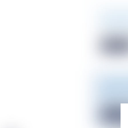
GESTION D
INSUFFIS
Droit de l'en
Créées à parti
Lire la sui
[CONFÉREN
NOUVEAUT
Droit public
Marie-Pierre M
Lire la sui