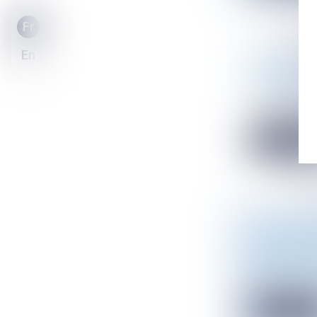
Fr
En
[RECRUTE
L'URBANI
Droit public
/
Le cabinet At
Lire la sui
QU’EST-CE
EUROPÉEN
Droit de l'en
Présenté par 
Lire la sui