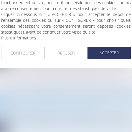
fonctionnement du site, nous utilisons également des cookies soumis
à votre consentement pour collecter des statistiques de visite.
Cliquez ci-dessous sur « ACCEPTER » pour accepter le dépôt de
l'ensemble des cookies ou sur « CONFIGURER » pour choisir quels
MENT] AVOCAT(E) COLLABORATEUR(TRICE) EN DRO
cookies nécessitant votre consentement seront déposés (cookies
statistiques), avant de continuer votre visite du site.
SME
Plus d'informations
Droit de l'urbanisme
mos Avocats recherche un(e) avocat(e) collaborateur(trice) en dr..
ACCEPTER
CONFIGURER
REFUSER
te
 QUE LE “PLAN INDUSTRIEL DU PACTE VERT” DE L’
NE ?
vironnement
/
Travaux et impact environnemental
la Commission européenne le 1er février 2023, le "plan industrie.
te