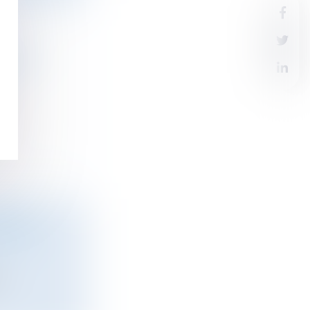
IT DE
.
UNION
..