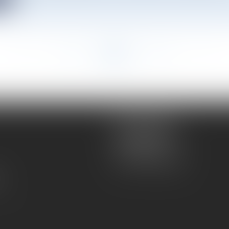
<<
<
...
23
24
25
26
27
28
29
...
>
>>
Atmos Avocats
81 rue de Monceau
75008 PARIS
Tél :
01 56 59 29 59
té