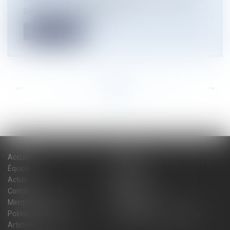
par un décret paru ce 26 m...
Lire la suite
<<
<
...
69
70
71
72
73
74
75
...
>
>>
Accueil
Cabinet
Équipe
Expertises
Actus
Blog
Contact
Plan du site
Mentions légales
Honoraires
Politique de cookies
Politique de confidentialité
Articles