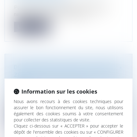
Droit de l'environnement
Pour diminuer la consommation énergétique
nationale et réduire les émissions...
Lire la suite
DES TERRITOIRES VISENT L'OBJECTIF «
ZÉRO ARTIFICIALISATION NETTE » EN
2050
Droit public
/
Droit de l'urbanisme
Information sur les cookies
À travers la loi Climat et Résilience,
Nous avons recours à des cookies techniques pour
le gouvernement a fixé le cap du ZAN à...
assurer le bon fonctionnement du site, nous utilisons
également des cookies soumis à votre consentement
Lire la suite
pour collecter des statistiques de visite.
Cliquez ci-dessous sur « ACCEPTER » pour accepter le
dépôt de l'ensemble des cookies ou sur « CONFIGURER