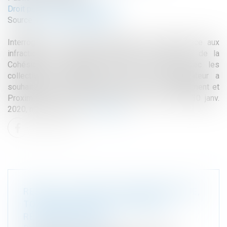
Droit public
/
Droit administratif
Source :
www.actu-juridique.fr
Interrogé sur les moyens d’action des maires face aux
infractions en matière d’urbanisme, le ministère de la
Cohésion des territoires et des Relations avec les
collectivités territoriales précise que le législateur a
souhaité renforcer leurs pouvoirs par la loi Engagement et
Proximité (L. n° 2019-1461, 27 déc. 2019 : DEF 30 janv.
2020, n° DEF156u1)...
Lire la suite
RE2020 ET TRANSITION ÉNERGÉTIQUE,
TOUT SAVOIR SUR LA NOUVELLE
RÉGLEMENTATION