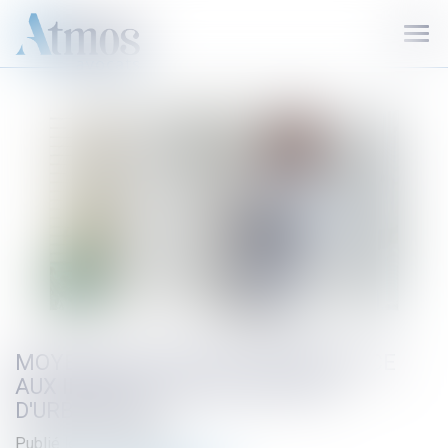
Ouvr
le
men
MOYENS D'ACTION DES MAIRES FACE
AUX INFRACTIONS EN MATIÈRE
D'URBANISME
Publié le :
05/04/2022