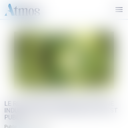
Ouvr
le
men
LE RÈGLEMENT EUROPÉEN POUR UNE
INDUSTRIE ZÉRO ÉMISSION NETTE EST
PUBLIÉ
Publié le :
08/08/2024