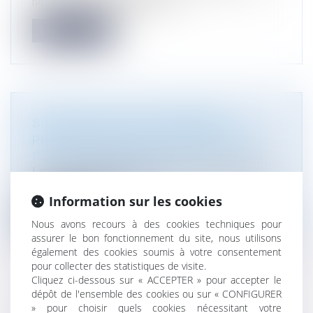
net », imposant aux acheteurs...
Lire la suite
SIMPLIFICATION DE CERTAINES
PROCÉDURES ENVIRONNEMENTALES
Droit de l'environnement
La loi n° 2023-973 du 23 octobre 2023 relative à
l'industrie verte a introdui...
Information sur les cookies
Lire la suite
Nous avons recours à des cookies techniques pour
assurer le bon fonctionnement du site, nous utilisons
également des cookies soumis à votre consentement
pour collecter des statistiques de visite.
Cliquez ci-dessous sur « ACCEPTER » pour accepter le
dépôt de l'ensemble des cookies ou sur « CONFIGURER
L’AUTORISATION POUR PROCÉDER AU
» pour choisir quels cookies nécessitant votre