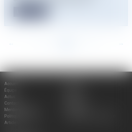
Lire la suite
<<
<
...
24
25
26
27
28
29
30
...
>
>>
Accueil
Cabinet
Équipe
Expertises
Actus
Blog
Contact
Plan du site
Mentions légales
Honoraires
Politique de cookies
Politique de confidentialité
Articles