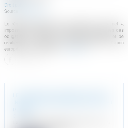
Droit public
Source :
www.weka.fr
Le règlement européen pour une industrie « zéro net »,
imposant aux acheteurs et aux autorités concédantes des
obligations en matière de développement durable et de
résilience, a été publié au Journal officiel de l'Union
européenne du 28 juin 2024...
Lire la suite
LE RÈGLEMENT EUROPÉEN POUR UNE
INDUSTRIE ZÉRO ÉMISSION NETTE EST
PUBLIÉ
Droit public
Le règlement européen pour une industrie « zéro