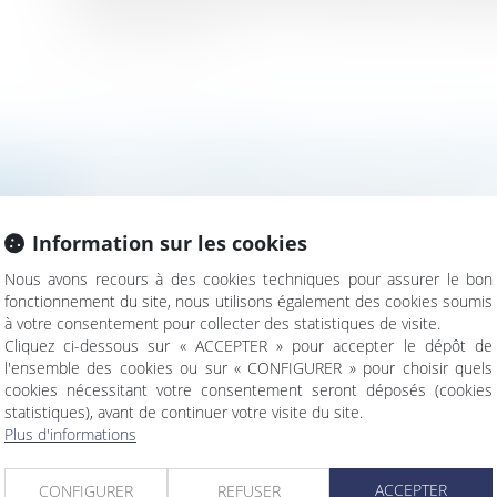
 DES ENJEUX ENVIRONNEMENTAUX DANS L’INTÉR
EPRISE
cabinet
Information sur les cookies
njeux environnementaux dans l’intérêt propre de l’entreprise :...
Nous avons recours à des cookies techniques pour assurer le bon
te
fonctionnement du site, nous utilisons également des cookies soumis
à votre consentement pour collecter des statistiques de visite.
Cliquez ci-dessous sur « ACCEPTER » pour accepter le dépôt de
l'ensemble des cookies ou sur « CONFIGURER » pour choisir quels
cookies nécessitant votre consentement seront déposés (cookies
statistiques), avant de continuer votre visite du site.
Plus d'informations
ATION DE LA CRÉATION DE LA ZAC DU TRIANGLE D
ANNULÉE POUR INSUFFISANCES DE L’ÉTUDE D’IMP
ACCEPTER
CONFIGURER
REFUSER
cabinet